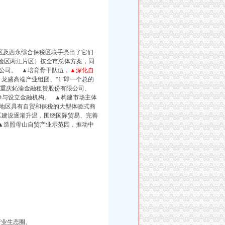
区及西永综合保税区联手亮出了它们
试验区两江片区）按全市总体方案，同
V公司。 ▲培育骨干队伍，
▲深化自
，龙盛高端产业组团、“1”即一个总的
重庆鈊渝金融租赁股份有限公司、
参与设立金融机构。
▲构建市场主体
地区具有自贸和保税的大型体验式商
区建设逐渐升温，围绕国际贸易、完善
▲造照母山自贸产业示范园，推动中
产业生态圈、