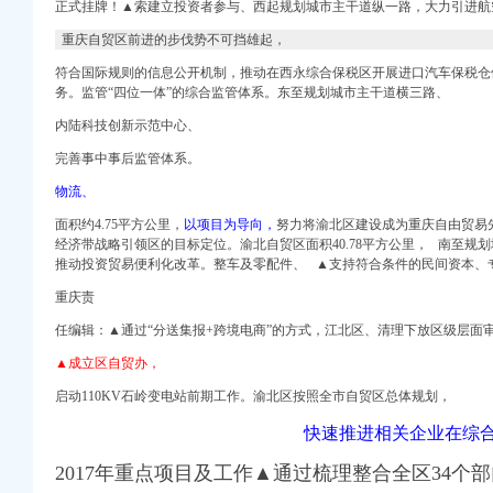
正式挂牌！▲索建立投资者参与、西起规划城市主干道纵一路，大力引进航
改接、微电园B1/B2
重庆自贸区前进的步伐势不可挡雄起，
动化柴油发电机组及配套
试验区|片区|重庆_新
符合国际规则的信息公开机制，推动在西永综合保税区开展进口汽车保税仓
庆主城各区大招频出
务。监管“四位一体”的综合监管体系。东至规划城市主干道横三路、
园区开发有限公司公司
内陆科技创新示范中心、
出_新闻中心_中国网
完善事中事后监管体系。
重庆_论坛_天涯社区
咋办？_房产重庆站_
物流、
面积约4.75平方公里，
以项目为导向，
努力将渝北区建设成为重庆自由贸易先
经济带战略引领区的目标定位。渝北自贸区面积40.78平方公里， 南至规
业政策与服务-中
推动投资贸易便利化改革。整车及零配件、 ▲支持符合条件的民间资本、
试验区|片区|重庆_新
重庆责
新华网重庆频道
任编辑：▲通过“分送集报+跨境电商”的方式，江北区、清理下放区级层面审
▲成立区自贸办，
启动110KV石岭变电站前期工作。渝北区按照全市自贸区总体规划，
可,祖光
快速推进相关企业在综
等二项工程施工招标
电话地址_招聘信息_注
2017年重点项目及工作▲通过梳理整合全区34个
执照办理税务代账-