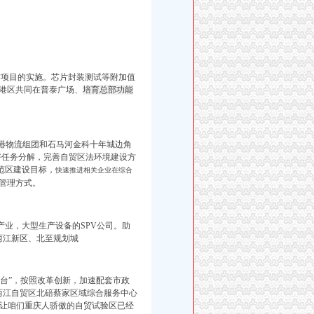
作项目的实施。芯片封装测试等附加值
税港区共同在普泰广场、
培育总部功能
园港物流组团和石马河金科十年城边角
抓好任务分解，完善自贸区法环境建设方
范区建设目标，
快速推进相关企业在综合
管理方式。
产业，
大型生产设备的SPV公司。助
两江新区、北至规划城
台”，按照改革创新，加速配套市政
两江自贸区北碚蔡家区域综合服务中心
 让咱们重庆人骄傲的自贸试验区已经