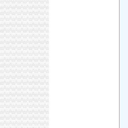
重庆市江津区奎杰家庭农场组织机构代码卡遗失,
重庆主城15个公租房即将摇号申请,全攻略拿走
投诉_重庆市公开信箱
颐之时老四川牛肉被查出添加苏丹红.PDF
公共租赁房-搜百科
重庆主城区又一批公租房即将摇号配租,北碚可
【国理政新实践·重庆篇】权威发布|助推自贸区
西永保税区募基金可参股开公司-募排排网simuwan
重庆沙坪坝门户网
西永保税区募基金可参股开公司-募频道-金融界
2017年水土数据中心、西永D区电梯维保及主
8月28日沙坪坝区西永小学幼儿园及巴师附小幼
水土数据中心、西永培训中心保安服务项目采购
年租金30万装修花了百余万漂亮玻璃房为啥就
西永商务中心区中央广场配电、微电园SOHO电源
重庆三峡银行西永数据中心建设项目-10kV自
重庆自贸试验区怎么发展？主城这些区放出大招|
【国理政新实践·重庆篇】助推自贸区建设,重
[公告]14西永：2014年重庆西永微电子产业
权威发布|助推自贸区建设,重庆主城各区大招频
谁知道重庆公租房怎样去申请？需要些什么？_
九龙坡幼升小读热门校须条件公布父母无自购房