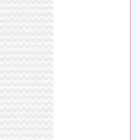
【58同城】重庆沙坪坝西永工商注册_公司注册
【西永镇工商财税_西永镇工商年检_西永镇工商
关于中信银行股份有限公司重庆西永支行开业
【重庆西永公司注册代理|公司年检代办|代办注
关于重庆三峡银行股份有限公司西永支行开业
【创业注册沙区西永微电园公司】-渝中大坪易
上工商网办执照两天搞定企业足不出户可年检-
【沙区西永工商注册】-沙坪坝西永易登网
重庆市西永电子支付服务有限公司
重庆西永综合保税区消防站消防器材和办公、
欧菲斯办公伙伴重庆有限公司沙坪坝西永店
保税区_百度百科
西永保税区募基金可参股开公司_网易新闻
重庆巴渝红西永大饭店点评,巴渝红西永大饭店地
重庆三峡银行西永数据中心建设项目-西永数据
沙坪坝区西永长城宽带官网重庆光纤宽带今题
重庆西永在哪个区_列表网问答
深圳市龙岗区龙岗新西永润行_【电话地址_招聘
租售转让|民初字|上诉状_凤凰资讯
重庆大学城长城宽带西永营业厅重庆网络布线/W
沧州市运西永宏办公体育用品超市_【信用信息_