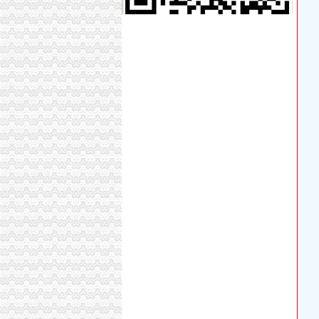
西永商务中心区中央广场配电、微电园SOHO电源
重庆三峡银行西永数据中心建设项目-10kV自
重庆自贸试验区怎么发展？主城这些区放出大招|
【国理政新实践·重庆篇】助推自贸区建设,重
[公告]14西永：2014年重庆西永微电子产业
权威发布|助推自贸区建设,重庆主城各区大招频
谁知道重庆公租房怎样去申请？需要些什么？_
九龙坡幼升小读热门校须条件公布父母无自购房
孝义市楼西永彪联通专营店
报关企业注册登记
重庆沙坪坝激活优势资源收获大“双创”成果-就
重庆自贸试验区怎么发展？主城这些区放出大招|
重庆市注册公司办代全程指南.doc
自贸试验区“金字招牌”怎么用且看各区“显通”-
西永办执照
深交所上市公司公告信息（）-搜狐财经
重庆水务融资融券-融资融券-重庆水务融资余额
《福居地产》祖光小区简单装修有房本能楼层好
中国福建-XMZB-SG晋江檀林110kV变电站
欧菲斯办公伙伴重庆有限公司沙坪坝西永店_【
重庆海外公司注册：重庆沙坪坝西永自贸区营业