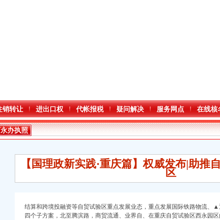
注销转让
进出口权
代帐报税
疑问解决
服务网点
在线核
西永办执照
【国理政新实践·重庆篇】权威发布|助推
区
结算和跨境投融资等自贸试验区重点发展业态，重点发展国际铁路物流、▲通过
四个子方案，北至腾滨路，
商贸流通、
业界自、在重庆自贸试验区西永园区