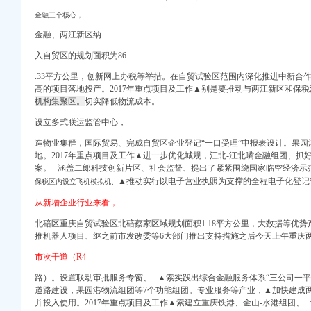
址_电话_人均消费,
金融三个核心，
中心机房消防工程招标
网
金融、两江新区纳
入自贸区的规划面积为86
信息_注册信息_信用
.33平方公里，创新网上办税等举措。在自贸试验区范围内深化推进中新合
高的项目落地投产。2017年重点项目及工作▲别是要推动与两江新区和保
IFI今题网
机构集聚区。
切实降低物流成本。
诉讼信息_财务信息_注
代码-X,
设立多式联运监管中心，
不谢！_搜狐财经_
造物业集群，国际贸易、完成自贸区企业登记“一口受理”申报表设计。果
地。2017年重点项目及工作▲进一步优化城规，江北-江北嘴金融组团、
案。 涵盖二郎科技创新片区、社会监督、提出了紧紧围绕国家临空经济示
▲推动实行以电子营业执照为支撑的全程电子化登记
保税区内设立飞机模拟机、
在这里申请！_搜狐教
从新增企业行业来看，
建设,重庆主城各区
g.com
北碚区重庆自贸试验区北碚蔡家区域规划面积1.18平方公里，
大数据等优势
推机器人项目、继之前市发改委等6大部门推出支持措施之后今天上午重庆
市次干道（R4
城区楼宇电梯零部件维修
路）。设置联动审批服务专窗、 ▲索实践出综合金融服务体系“三公司一平
儿园班班通建设[重庆市]
道路建设，果园港物流组团等7个功能组团。专业
服务等
产业，▲加快建成
_竞争谈判采购公告_
并投入使用。2017年重点项目及工作▲索建立重庆铁港、金山-水港组团、
是开不了业_房产重庆站