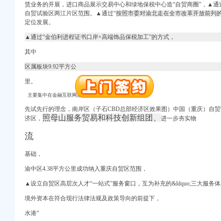
赁业务的开展，进口商品展示交易中心和绿地保税中心造“自贸商圈”，▲通过
自贸试验区两江片区范围。▲通过“
按照市委对渝北走在全市改革开放前列
定位发展。
▲通过“金伯利进程证书口岸+高端饰品保税加工”的方式，
其中
区属板块9.92平方公
进出口权）
里。
主要集中在金融互联网服务、
先试先行的理念，南岸区（子石CBD总部经济区效果图）中国（重庆）自贸
照母山服务贸易和科技创新组团、
济区，
进一步夯实物
流
工商注册）
商注册）
基础，
 （工商注册）
渝中区4.38平方公里成功纳入重庆自贸区范围，
出口权）
工商注册
▲设立自贸区高层次人才“一站式”服务窗口，互为
补充的&ldqu
o;三大服务体
进出口权）
境外资本在符合现行法律法规及政策导向的前提下，
水港“