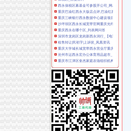
重庆巴渝红西永大饭店点评,巴渝红西永大饭店地
重庆三峡银行西永数据中心建设项目-西永数据
沙坪坝区西永长城宽带官网重庆光纤宽带今题
重庆西永在哪个区_列表网问答
深圳市龙岗区龙岗新西永润行_【电话地址_招聘
租售转让|民初字|上诉状_凤凰资讯
重庆大学城长城宽带西永营业厅重庆网络布线/W
沧州市运西永宏办公体育用品超市_【信用信息_
重庆市江津区奎杰家庭农场组织机构代码卡遗失,
重庆主城15个公租房即将摇号申请,全攻略拿走
投诉_重庆市公开信箱
颐之时老四川牛肉被查出添加苏丹红.PDF
公共租赁房-搜百科
重庆主城区又一批公租房即将摇号配租,北碚可
【国理政新实践·重庆篇】权威发布|助推自贸区
西永保税区募基金可参股开公司-募排排网simuwan
重庆沙坪坝门户网
西永保税区募基金可参股开公司-募频道-金融界
2017年水土数据中心、西永D区电梯维保及主
8月28日沙坪坝区西永小学幼儿园及巴师附小幼
水土数据中心、西永培训中心保安服务项目采购
年租金30万装修花了百余万漂亮玻璃房为啥就