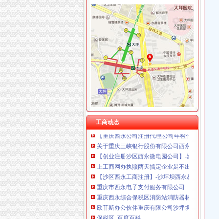
重庆戴盛贷款咨询有限公司
重庆翡誉商贸有限公司 渝南50万 （工商注册）
西永办执照
重庆尊博贸易有限公司 渝江 （工商注册）
深交所上市公司公告信息（）-搜狐财经
重庆斯苔登托生物科技有限公司 渝南10万 （
重庆水务融资融券-融资融券-重庆水务融资余额
重庆鑫聚建筑设备租赁有限公司 渝巴3万 （工
《福居地产》祖光小区简单装修有房本能楼层好
重庆凯誉网络通信技术工程有限公司渝中分公司
中国福建-XMZB-SG晋江檀林110kV变电站
重庆佳技维科技发展有限公司 渝南100万 （进
欧菲斯办公伙伴重庆有限公司沙坪坝西永店_【
杭州思锐贸易有限公司重庆大都会分公司 渝中 
重庆海外公司注册：重庆沙坪坝西永自贸区营业
【58同城】重庆沙坪坝西永工商注册_公司注册
【西永镇工商财税_西永镇工商年检_西永镇工商
关于中信银行股份有限公司重庆西永支行开业
【重庆西永公司注册代理|公司年检代办|代办注
工商动态
关于重庆三峡银行股份有限公司西永支行开业
【创业注册沙区西永微电园公司】-渝中大坪易
上工商网办执照两天搞定企业足不出户可年检-
【沙区西永工商注册】-沙坪坝西永易登网
重庆市西永电子支付服务有限公司
重庆西永综合保税区消防站消防器材和办公、
欧菲斯办公伙伴重庆有限公司沙坪坝西永店
保税区_百度百科
西永保税区募基金可参股开公司_网易新闻