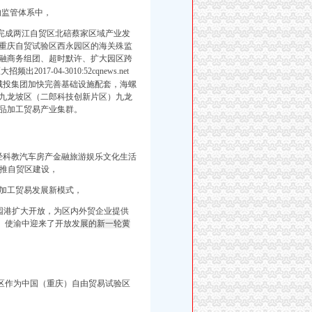
的监管体系中，
前完成两江自贸区北碚蔡家区域产业发
在重庆自贸试验区西永园区的海关殊监
融商务组团、超时默许、扩大园区跨
出2017-04-3010:52cqnews.net
投集团加快完善基础设施配套，海螺
”九龙坡区（二郎科技创新片区）九龙
品加工贸易产业集群。
经科教汽车房产金融旅游娱乐文化生活
助推自贸区建设，
陆加工贸易发展新模式，
果园港扩大开放，为区内外贸企业提供
、
使渝中迎来了开放发
展的新一轮黄
中区作为中国（重庆）自由贸易试验区