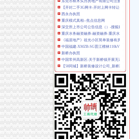
【开封二手3G网卡-开封上网卡转让信息】-开
西永办执照
重庆模式真相--焦点信息网
深交所上市公司公告信息（）-搜狐财经
重庆水务融资融券-融资融券-重庆水务融资余额
《福居地产》祖光小区简单装修有房本能楼层好
中国福建-XMZB-SG晋江檀林110kV变电站
新桥办执照
中国常州高新区-关于新桥镇开展无证培训机构
【58同城】新桥装修设计公司_新桥家装设计_
【重庆新桥公司资质认证|企业资质认证|企业认
深圳市手机外壳印机|手机外壳印机供应商|供应
2017年生产技改-110kV新桥变电站110kV1号
童家桥办执照
青岛到宜城货运专线直达物流公司'-北京市汽车运
【多图】《**》满五唯一,*楼层,*,价比高！,管
重庆货运司机：厂区直招货运司机包吃住[代招]
重庆厂房出租-重庆厂房网-重庆招商网
【萍乡二手宗申转让/交易市场】-萍乡赶集网
双碑办执照
万事通_新浪新闻
夏俊峰案二审辩护词_天朝司法是抑扬善还是其