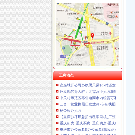
歌乐山
错游歌乐山
【58同城】衡水到歌乐山旅游_衡水到歌乐山旅
【58同城】松原到歌乐山旅游_松原到歌乐山旅
安家歌乐山森林里享受在山城的有氧日子_房产
重庆歌乐山隧道附近酒店_重庆歌乐山隧道附近
曾家办执照
成都办理糕店营业执照找哪家-成都武侯机投镇资
工商动态
这座城开公司办执照只需1小时还发1亿元资助_
外卖现代办入驻：无需营业执照花钱就能网上开
中关村示范区零售电商市内经营可不办执照-国
三合一营业执照日发放917份新执照办理只需1到
杨公桥办执照
【重庆沙坪坝急招出租车司机_工资4800以后招
重庆新房_重庆买房_重庆购房-重庆搜狐焦点网
重庆市办公家具8|办公家具8供应商|供应办公家
东莞市樟木头办房地产有限公司注册办营业执照