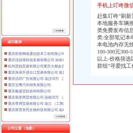
手机上叮咚微信
重庆信同广告有限公司 渝沙50万 （工商注册）
重庆宝鹰汽车销售有限公司
赶集叮咚”刷
重庆戴盛贷款咨询有限公司
本地服务车辆
重庆翡誉商贸有限公司 渝南50万 （工商注册）
类免费发布信息
重庆尊博贸易有限公司 渝江 （工商注册）
重庆斯苔登托生物科技有限公司 渝南10万 （工商注册）
类:全部笔记本
成功案例
重庆鑫聚建筑设备租赁有限公司 渝巴3万 （工商注册）
本电池内存无线
重庆凯誉网络通信技术工程有限公司渝中分公司 （工商注册）
100-300元300-
重庆佳技维科技发展有限公司 渝南100万 （进出口权）
以上-价格筛选
杭州思锐贸易有限公司重庆大都会分公司 渝中 工商注册
群组”寻爱找
重庆海谛升进出口贸易有限公司 渝北100万 （进出口权）
重庆信同广告有限公司 渝沙50万 （工商注册）
重庆宝鹰汽车销售有限公司
重庆戴盛贷款咨询有限公司
重庆翡誉商贸有限公司 渝南50万 （工商注册）
重庆尊博贸易有限公司 渝江 （工商注册）
重庆斯苔登托生物科技有限公司 渝南10万 （工商注册）
重庆鑫聚建筑设备租赁有限公司 渝巴3万 （工商注册）
重庆凯誉网络通信技术工程有限公司渝中分公司 （工商注册）
重庆佳技维科技发展有限公司 渝南100万 （进出口权）
公司位置（地图）
杭州思锐贸易有限公司重庆大都会分公司 渝中 工商注册