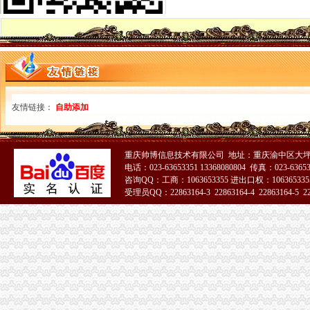
重庆沙坪坝门户网
晨报万事通_新浪新闻
钟律师（组图）_网易新闻
安徽省：中央第四环境保护督察组向我省转办的群众信访举报件及地方
自贡市鼎盛汽车贸易有限公司_【信用信息_诉讼信息_财务信息_注册信
：重庆路桥：北京市中伦律师事务所关于重庆路桥股份有限公
全城急寻“白发的哥”：因为信任才把行李留车上_新浪重庆新闻_新浪
友情链接：
国网武隆供电：搭建微企致富平台--重庆视窗--人民网
自助添加
failed：万事通_资讯频道_凤凰网
塑钢门窗制作、安装合同-chuanfu110@126的日志-网易博客
沙坪坝区中院迁建工程环境评估招标公告_中国招标网_重庆市招标
重庆帅博信息技术有限公司 地址：重庆渝中区大坪
重庆轨道交通六号线会展支线、一号线（沙坪坝—大学城段）地下车站
电话：023-63653351 13368080804 传真：023-6365
[免费]光华·光水城二期招标书-招标-光水城,招标
咨询QQ：工商：1063653355 进出口权：1063653355
受理员QQ：22863164-3 22863164-4 22863164-5 228
你不操社会但你要懂社会-风行杂谈-重庆风行天下车友会|重庆大
重庆新闻_天重庆站
51La
重庆新闻_天重庆站
重庆国信投资控股有限公司公开发行2015年公司券（第一期）募集
全城急寻“白发的哥”你为何带走乘客行李箱？-puppy_puppy的空间-
杨公桥办执照
【重庆沙坪坝急招出租车司机_工资4800以后招聘信息】-重庆百姓网
重庆新房_重庆买房_重庆购房-重庆搜狐焦点网