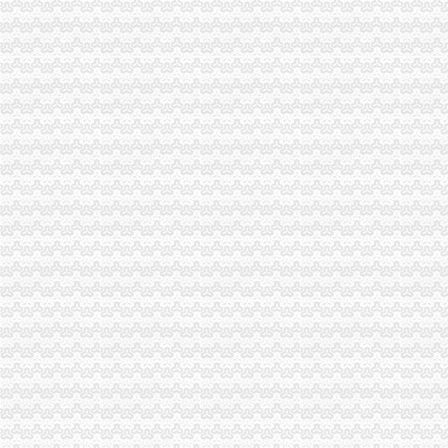
【3980元】-3980元价格|批发-3980元公司-黄页88网
济南6500-8000元房屋出租一室单间别墅|济南6500-8000元房屋出租一
济南5000-6500元房屋出租四室简单装修单间老公房|济南5000-6500元
沙区“幼升小”政策出炉5所热点小学对二手房有要求--社会新闻-东方网
【重庆场长简历_应聘重庆场长求职简历_重庆场长人才网简历信息】-
俊峰8226龙凤华庭云洲幼儿园招标公告-分类信息-中国采招网
抚州市金溪县信息公开
重庆捷诚办公用品批发部.主城九区免费送货上门重庆其他办公用品/文
宠物店关门我家生的去哪儿了_网易新闻
金溪县2015年秋季城区小学入学通告
办公二手家办公桌椅办公员工位办公老板重庆家具今题网
郑州个人800-1500元房屋出租五室豪华装修单间复式|郑州个人800-
代办重庆建筑类资质新办升级均可办理-78挂靠网
重庆沙坪坝门户网
晨报万事通_新浪新闻
钟律师（组图）_网易新闻
安徽省：中央第四环境保护督察组向我省转办的群众信访举报件及地方
自贡市鼎盛汽车贸易有限公司_【信用信息_诉讼信息_财务信息_注册信
：重庆路桥：北京市中伦律师事务所关于重庆路桥股份有限公
全城急寻“白发的哥”：因为信任才把行李留车上_新浪重庆新闻_新浪
国网武隆供电：搭建微企致富平台--重庆视窗--人民网