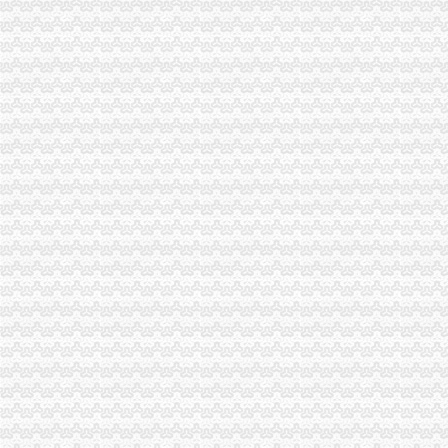
failed：万事通_资讯频道_凤凰网
塑钢门窗制作、安装合同-chuanfu110@126的日志-网易博客
沙坪坝区中院迁建工程环境评估招标公告_中国招标网_重庆市招标
重庆轨道交通六号线会展支线、一号线（沙坪坝—大学城段）地下车站
[免费]光华·光水城二期招标书-招标-光水城,招标
你不操社会但你要懂社会-风行杂谈-重庆风行天下车友会|重庆大
重庆新闻_天重庆站
重庆新闻_天重庆站
重庆国信投资控股有限公司公开发行2015年公司券（第一期）募集
全城急寻“白发的哥”你为何带走乘客行李箱？-puppy_puppy的空间-