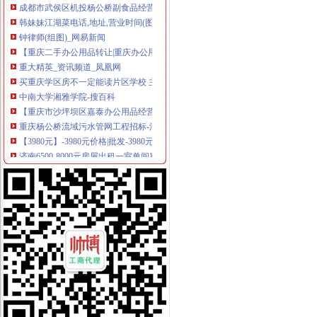
韩妹妹江湖菜电话,地址,营业时间(图)-重庆美食-大众点评网
钟律师(组图)_网易新闻
【重庆二手办公用品转让|重庆办公用品批发】-重庆58同城
重大精英_资讯频道_凤凰网
买重庆学区房不一定能读片区学校 主城各区新招生政策披露_搜狐
中南大学湘雅学院-搜百科
【重庆市沙坪坝区嘉泰办公用品经营部酒店】重庆市沙坪坝区嘉泰办
重庆杨公桥流域污水管网工程招标-污水处理
【3980元】-3980元价格|批发-3980元公司-黄页88网
济南6500-8000元房屋出租一室单间别墅|济南6500-8000元房屋出租一
济南5000-6500元房屋出租四室简单装修单间老公房|济南5000-6500元
沙区“幼升小”政策出炉5所热点小学对二手房有要求--社会新闻-东方网
【重庆场长简历_应聘重庆场长求职简历_重庆场长人才网简历信息】-
俊峰8226龙凤华庭云洲幼儿园招标公告-分类信息-中国采招网
抚州市金溪县信息公开
重庆捷诚办公用品批发部.主城九区免费送货上门重庆其他办公用品/文
宠物店关门我家生的去哪儿了_网易新闻
金溪县2015年秋季城区小学入学通告
办公二手家办公桌椅办公员工位办公老板重庆家具今题网
郑州个人800-1500元房屋出租五室豪华装修单间复式|郑州个人800-
代办重庆建筑类资质新办升级均可办理-78挂靠网