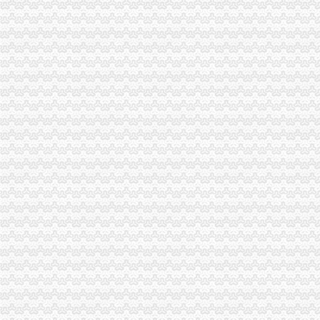
重庆市办公家具8|办公家具8供应商|供应办公家具8_一呼百应网
东门网厂家_东门网厂家/公司/东门网供应商-阿里巴巴公司黄页
【学车好多钱】-学车好多钱价格|批发-学车好多钱公司-黄页88网
【重庆杨公桥工商注册|工商注册代理|工商注册代办】-重庆赶集网
中国银行股份有限公司重庆杨公桥支行_【信用信息_诉讼信息_财务信
奶牛梦工场(杨公桥店)电话,地址,营业时间(图)-重庆美食-大众
中国银行股份有限公司重庆杨公桥支行
中国工商银行股份有限公司重庆沙坪坝支行杨公桥分理处_【电话地址_
棋牌室执照好办吗-游戏专区-学犀牛中文网
无押借款_新浪新闻
2017年杨公桥土建造价培训_志趣网
站西路学车好多钱,杨公桥附近好点的驾校-爱喇叭网
【图】杨公桥华宇星云汇1幢6-6,重庆沙坪坝杨公桥杨公桥华宇星云汇
成都市武侯区机投杨公桥副食品经营部
韩妹妹江湖菜电话,地址,营业时间(图)-重庆美食-大众点评网
钟律师(组图)_网易新闻
【重庆二手办公用品转让|重庆办公用品批发】-重庆58同城
重大精英_资讯频道_凤凰网
买重庆学区房不一定能读片区学校 主城各区新招生政策披露_搜狐
中南大学湘雅学院-搜百科
【重庆市沙坪坝区嘉泰办公用品经营部酒店】重庆市沙坪坝区嘉泰办
重庆杨公桥流域污水管网工程招标-污水处理