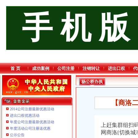
手 机 版
首 页
成功案例
公司注册
注销转让
进出口权
代
杨公桥办执
照
【商洛二
2014公司注册最新优惠活动
进出口权优惠活动
年度公司注册最新优惠活动
上赶集群组扫码
年度活动公司注册送优惠
网商洛[切换城
公示公告
重庆海谛升进出口贸易有限公司 渝北100万 （进出口权）