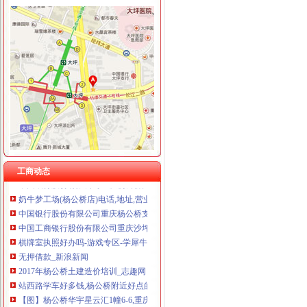
杨公桥办执照
【重庆沙坪坝急招出租车司机_工资4800以后招聘信息】-重庆百姓网
重庆新房_重庆买房_重庆购房-重庆搜狐焦点网
重庆市办公家具8|办公家具8供应商|供应办公家具8_一呼百应网
东门网厂家_东门网厂家/公司/东门网供应商-阿里巴巴公司黄页
【学车好多钱】-学车好多钱价格|批发-学车好多钱公司-黄页88网
【重庆杨公桥工商注册|工商注册代理|工商注册代办】-重庆赶集网
工商动态
中国银行股份有限公司重庆杨公桥支行_【信用信息_诉讼信息_财务信
奶牛梦工场(杨公桥店)电话,地址,营业时间(图)-重庆美食-大众
中国银行股份有限公司重庆杨公桥支行
中国工商银行股份有限公司重庆沙坪坝支行杨公桥分理处_【电话地址_
棋牌室执照好办吗-游戏专区-学犀牛中文网
无押借款_新浪新闻
2017年杨公桥土建造价培训_志趣网
站西路学车好多钱,杨公桥附近好点的驾校-爱喇叭网
【图】杨公桥华宇星云汇1幢6-6,重庆沙坪坝杨公桥杨公桥华宇星云汇
成都市武侯区机投杨公桥副食品经营部