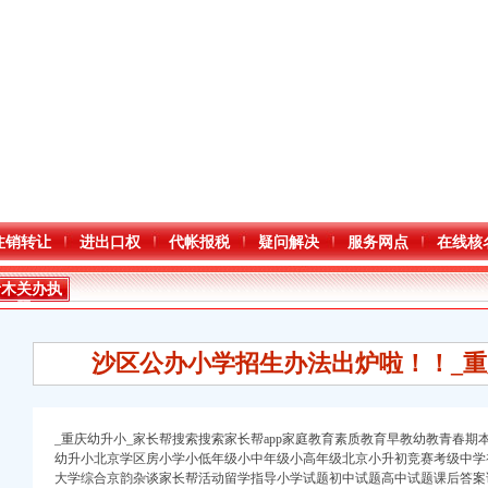
注销转让
进出口权
代帐报税
疑问解决
服务网点
在线核
青木关办执
照
沙区公办小学招生办法出炉啦！！_重
_重庆幼升小_家长帮搜索搜索家长帮app家庭教育素质教育早教幼教青春
幼升小北京学区房小学小低年级小中年级小高年级北京小升初竞赛考级中学
大学综合京韵杂谈家长帮活动留学指导小学试题初中试题高中试题课后答案
进出口权）