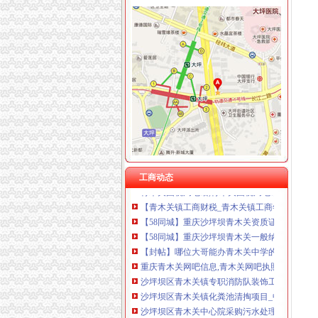
青木关办执照
wyk/MailingLists
第03章_大薮春彦《叛逆者》
钟表馆幽灵-和谐惊悚剧-大众点评社区
街道办书记效能建设先进事迹.doc_淘豆网
[关联交易]佛塑科技：非公开发行股份购买资
【青木关镇证件代办_青木关镇证件代办公司_
工商动态
青木关国税局电话,青木关国税局电话帖子问答-
【青木关镇工商财税_青木关镇工商年检_青木关
【58同城】重庆沙坪坝青木关资质证书办理_企
【58同城】重庆沙坪坝青木关一般纳税人申请_
【封帖】哪位大哥能办青木关中学的高中毕业证
重庆青木关网吧信息,青木关网吧执照转让信息
沙坪坝区青木关镇专职消防队装饰工程（二次招
沙坪坝区青木关镇化粪池清掏项目_中国招标网
沙坪坝区青木关中心院采购污水处理工程项目-
【青木关办公耗材】-今题青木关办公耗材网