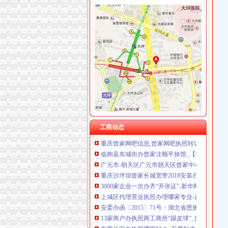
曾家办执照
成都办理糕店营业执照找哪家-成都武侯机投镇资
这座城开公司办执照只需1小时还发1亿元资助_
外卖现代办入驻：无需营业执照花钱就能网上开
中关村示范区零售电商市内经营可不办执照-国
三合一营业执照日发放917份新执照办理只需1到
【58同城】重庆沙坪坝曾家工商年检_工商营业
【58同城】重庆沙坪坝曾家工商注册_公司注册
“不见面”办执照164家企业获益|网上办事|执照|
工商动态
重庆曾家网吧信息,曾家网吧执照转让信息,曾家
临朐县东城街办曾家洼顺平旅馆_【信用信息_诉
广元市-朝天区广元市朝天区曾家中心敬老院综
重庆沙坪坝曾家长城宽带2018安装办理重庆网络布
3000家企业一次办齐“开张证”-新华网
上城区代理营业执照办理哪家专业-咨询-十堰网
安委办函〔2015〕71号：湖北省恩施州利川
13家商户办执照两工商所“踢皮球”_房产武汉站
东莞长安办执照哪家好？_百度知道
以前办营业执照至少20天现在5个工作日就能搞