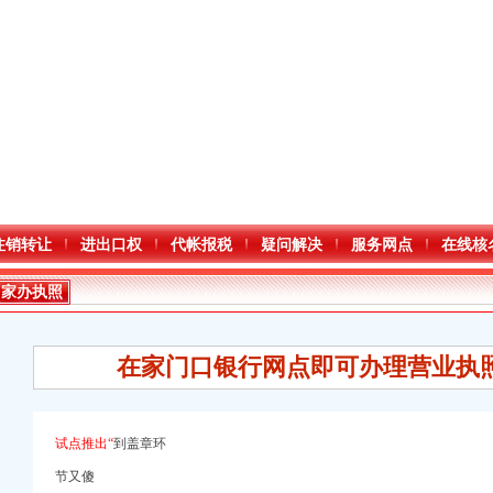
注销转让
进出口权
代帐报税
疑问解决
服务网点
在线核
曾家办执照
在家门口银行网点即可办理营业执照
进出口权）
试点推出“
到盖章环
节又傻