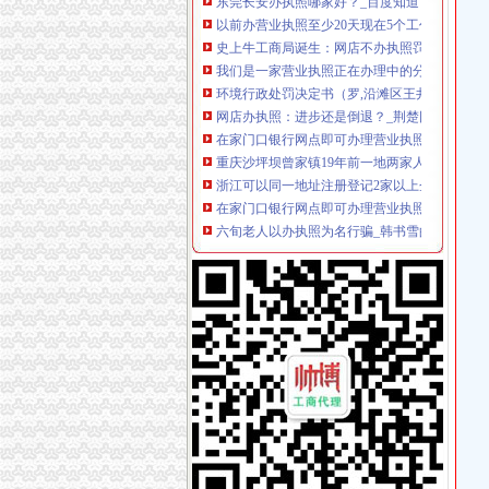
史上牛工商局诞生：网店不办执照罚款1.75亿-
我们是一家营业执照正在办理中的分公司,近在
环境行政处罚决定书（罗,沿滩区王井镇曾家坝
网店办执照：进步还是倒退？_荆楚网www.cnhube
在家门口银行网点即可办理营业执照_新闻中心
重庆沙坪坝曾家镇19年前一地两家人有规划证,
浙江可以同一地址注册登记2家以上企业嘉善注
在家门口银行网点即可办理营业执照_国内_新
六旬老人以办执照为名行骗_韩书雪的家_新浪
您好,我是某一商场租户,在和定合同之前商朝
重庆一般纳税人申请：无地址注册+代账价格优
我想开一家超市（包括烟酒类的）和一家水果
【红卫街办曾家村卫生和计划生育服务室】红
我爱人在北京昌平一家没有办理执照的制衣厂工
新化县曾家垅安置小区项目概念方案设计招标公
用我家房产证办了餐饮执照却又不在我家开,我
签合作协议了！澳门投资者家门口可办江门营业执
重庆一般纳税人申请：代理记账、公司成立、变
位于百环家园西门外上个月被执法人员取缔老
我开了一家网店,在居民小区,工商局的发放通告
男子办工商执照被要育证明取消4年地方仍执行_