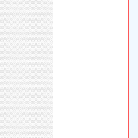
【58同城】重庆沙坪坝曾家工商年检_工商营业
【58同城】重庆沙坪坝曾家工商注册_公司注册
“不见面”办执照164家企业获益|网上办事|执照|
重庆曾家网吧信息,曾家网吧执照转让信息,曾家
临朐县东城街办曾家洼顺平旅馆_【信用信息_诉
广元市-朝天区广元市朝天区曾家中心敬老院综
重庆沙坪坝曾家长城宽带2018安装办理重庆网络布
3000家企业一次办齐“开张证”-新华网
上城区代理营业执照办理哪家专业-咨询-十堰网
安委办函〔2015〕71号：湖北省恩施州利川
13家商户办执照两工商所“踢皮球”_房产武汉站
东莞长安办执照哪家好？_百度知道
以前办营业执照至少20天现在5个工作日就能搞
史上牛工商局诞生：网店不办执照罚款1.75亿-
我们是一家营业执照正在办理中的分公司,近在
环境行政处罚决定书（罗,沿滩区王井镇曾家坝
网店办执照：进步还是倒退？_荆楚网www.cnhube
在家门口银行网点即可办理营业执照_新闻中心
重庆沙坪坝曾家镇19年前一地两家人有规划证,
浙江可以同一地址注册登记2家以上企业嘉善注
在家门口银行网点即可办理营业执照_国内_新