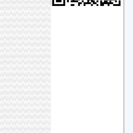
张湾区红卫街办曾家村商店
“武汉帕佛尔”用捡的办执照骗了116家公司_荆
注册融资租赁公司执照全部办下来哪家快-爱喇
地下车库改建商铺商户办执照被卡_社会新闻_
网店办执照——进步还是倒退？-A5创业网
曾家中心敬老院综合楼办公自动化及电器设备招
吴家堡片区工商户办营业执照遇阻只因无解冻证明
在银行即可办理营业执照政银合作助力“三方共赢
北京办理执照哪家好北京办理执照北京八通投资
一小时内办下营业执照文登政务中心成便民之家
曾家湾等8个村村级综合服务平台建设招标公告
成都武侯区营业执照补办找哪家-久久信息网
证件办营业执照武汉一公司骗全国百余家企业_
广元市朝天区曾家镇政办
成都武侯区网店营业执照办理哪家便宜-爱喇叭
45家公司用“信箱地址”轻松办执照_网易新闻中
曾家办执照
成都办理糕店营业执照找哪家-成都武侯机投镇资
这座城开公司办执照只需1小时还发1亿元资助_
外卖现代办入驻：无需营业执照花钱就能网上开
中关村示范区零售电商市内经营可不办执照-国
三合一营业执照日发放917份新执照办理只需1到