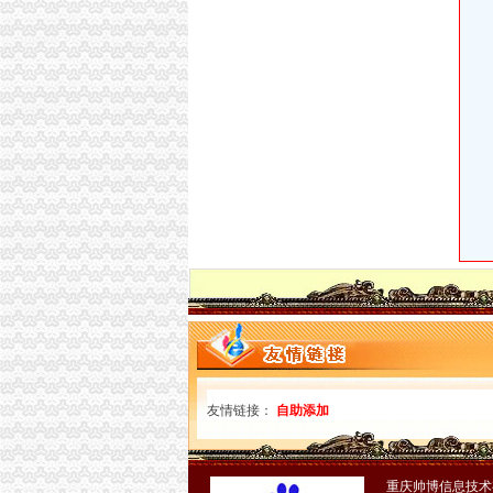
六旬老人以办执照为名行骗_韩书雪的家_新浪
您好,我是某一商场租户,在和定合同之前商朝
重庆一般纳税人申请：无地址注册+代账价格优
我想开一家超市（包括烟酒类的）和一家水果
【红卫街办曾家村卫生和计划生育服务室】红
我爱人在北京昌平一家没有办理执照的制衣厂工
新化县曾家垅安置小区项目概念方案设计招标公
用我家房产证办了餐饮执照却又不在我家开,我
签合作协议了！澳门投资者家门口可办江门营业执
重庆一般纳税人申请：代理记账、公司成立、变
位于百环家园西门外上个月被执法人员取缔老
我开了一家网店,在居民小区,工商局的发放通告
男子办工商执照被要育证明取消4年地方仍执行_
张湾区红卫街办曾家村商店
“武汉帕佛尔”用捡的办执照骗了116家公司_荆
注册融资租赁公司执照全部办下来哪家快-爱喇
地下车库改建商铺商户办执照被卡_社会新闻_
网店办执照——进步还是倒退？-A5创业网
友情链接：
自助添加
曾家中心敬老院综合楼办公自动化及电器设备招
吴家堡片区工商户办营业执照遇阻只因无解冻证明
在银行即可办理营业执照政银合作助力“三方共赢
重庆帅博信息技术