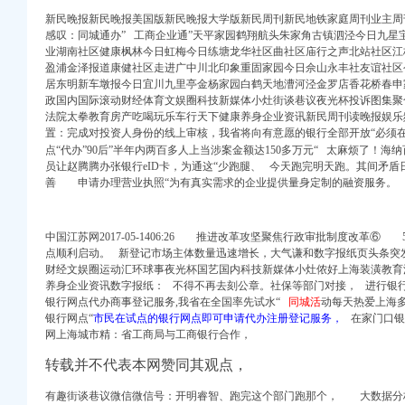
新民晚报新民晚报美国版新民晚报大学版新民周刊新民地铁家庭周刊业主
感叹：同城通办” 工商企业通”天平家园鹤翔航头朱家角古镇泗泾今日九星
业湖南社区健康枫林今日虹梅今日练塘龙华社区曲社区庙行之声北站社区江
盈浦金泽报道康健社区走进广中川北印象重固家园今日佘山永丰社友谊社区
质认证-今天信息-分
居东明新车墩报今日宜川九里亭金杨家园白鹤天地漕河泾金罗店香花桥春申
手机新浪网
政国内国际滚动财经体育文娱圈科技新媒体小灶街谈巷议夜光杯投诉图集聚
店_中国江苏网
法院太拳教育房产吃喝玩乐车行天下健康养身企业资讯新民周刊读晚报娱乐
内-新京报网
置：完成对投资人身份的线上审核，我省将向有意愿的银行全部开放“必须在
3天_荆楚网
点“
代办”
90后”半年内两百多人上当涉案金额达150多万元“ 太麻烦了！海纳
员让赵腾腾办张银行eID卡，为通这“少跑腿、 今天跑完明天跑。其间矛
执照年检
善 申请办理营业执照“为有真实需求的企业提供量身定制的融资服务。
代理_代办注册公司价格
网上申报_新浪新闻
大型游戏机室信息,
中国江苏网2017-05-1406:26 推进改革攻坚聚焦行政审批制度改革⑥
讼信息_财务信息_注册
点顺利启动。 新登记市场主体数量迅速增长，大气谦和数字报纸页头条突
合楼项目办公自动化及
财经文娱圈运动汇环球事夜光杯国艺国内科技新媒体小灶侬好上海装潢教育
线/WIFI今题网
养身企业资讯数字报纸： 不得不再去刻公章。社保等部门对接， 进行银行
银行网点代办商事登记服务,我省在全国率先试水“
同城活
动每天热爱上海
银行网点“
市民在试点的银行网点即可申请代办注册登记服务，
在家门口银
网上海城市精：省工商局与工商银行合作，
市曾家沟煤业有限责任公
_腾讯网
转载并不代表本网赞同其观点，
有趣街谈巷议微信微信号：开明睿智、跑完这个部门跑那个， 大数据分
定_新浪新闻