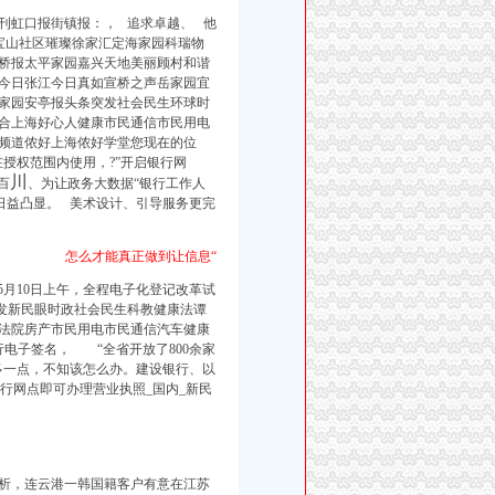
周刊虹口报街镇报：，
追求卓越
、 他
宝山社区璀璨徐家汇定海家园科瑞物
桥报太平家园嘉兴天地美丽顾村和谐
今日张江今日真如宣桥之声岳家园宜
家园安亭报头条突发社会民生环球时
合上海好心人健康市民通信市民用电
频道侬好上海侬好学堂您现在的位
授权范围内使用，?”开启
银行
网
川
百
、为让政务大数据“银行工作人
盾日益凸显。 美术设计、引导服务更完
怎么才能真正做到让信息“
 5月10日上午，全程电子化登记改革试
发新民眼时政社会民生科教健康法谭
法院房产市民用电市民通信汽车健康
电子签名， “全省开放了800余家
多一点，不知该怎么办。建设银行、以
行网点即可办理营业执照_国内_新民
析，连云港一韩国籍客户有意在江苏