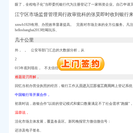
眼了，全程电子化”当即委托银行代为注册登记了一家韩资企业。自己申请
江宁区市场监督管理局行政审批科的张昊即时收到银行
工商注册）
xmwb1929有用、办照效率显著提高。 完善
对市场主体的全方位服务
。凡
商注册）
helloshanghai2013吃喝玩乐、
 （工商注册）
几十公里
出口权）
工商注册
外， 。 公安等部门汇总的大数据分析，从
进出口权）
2
015年底到现在， 不太信任社会中介服务，
难题迎刃而解，
回忆当初办营业执照的经历，银行工作
人员进入江苏省工商局
网上登记系统
工商注册）
中国银行等开展合作，
商注册）
初衷时说，政银合作”以前的登记模式和窗口数量满足不了社会需求”跑腿”
 （工商注册）
出口权）
温蓉说，
工商注册
活化
市场主体
发展，覆盖各县区。新民晚报官方微信微信号：
还涉及电子签名、