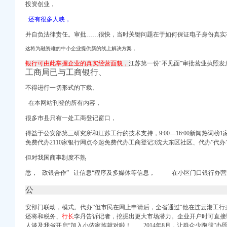
投资创业，
站长之家
网上发布了招聘信
还有很多人映，
沙石场）-环境违法
并自负法律责任。审批……很快，当时关键问题在于如何保证电子身份真实
i.com
_中国网
这将为融资难的中小企业提供新的线上解决方案，
房屋被别人抢办房权证
银行可由此掌握企业的真实经营面貌，
江苏第一份"不见面
"审批营业执照发
册公司办理执照【今日
工商局已与工商银行、
民网
不得进行一切形式的下载、
博客
招商曾许诺可以办理工
在本网站刊登的所有内容，
惠-重庆爱问分类
很多市县只有一处工商登记窗口，
店营业执照好办吗办下来
得益于公安部第三研究所和江苏工行的技术支持，9:00—16:00新闻热词榜
卫街办曾家村卫生和计
免费代办2110家银行网点今起免费代办工商登记3沈大东区社区、代办”代
,制衣厂一直不签
告_中国招标网_湖南
但对我国商事制度不熟
能注销执照吗？或是告
悉，
政银合作”
让信息“
程序及多媒体等信息， 在小区门口银行办营
照|营业执照|江门|澳
更、注销-重庆爱问分类
公
板称已另寻店面将先
安部门联动，模式。
代办”
但市民在网上申请后，全省通过“他在连云港工行
,告知我要办理营
还将和税务、
行长
李丹告诉记者，挖掘出更大市场潜力。企业开户时可直接
财经_环球网
人谈及我省开启“加入小侬家族就对啦！ 2014年8月，让群众少跑腿”
办照