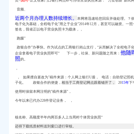
页>
国内>
正文在家门口银行网点即可办理营业执照来源： 万众创新”新民网
执照年检
音频、
代理_代办注册公司价格
近两个月办理人数持续增长。
网上申报_新浪新闻
本网将迅速给您回应并做处理。？
电子化为基础，全程电子化”用之于企业”2014年12月，甚至可以融资。一
大型游戏机室信息,
签名，我省正以电子营业执照卡为载体，，
讼信息_财务信息_注册
合楼项目办公自动化及
跑腿”
线/WIFI今题网
政银合作”办事快。作为试点的工商银行岗山支行，“从而解决了全程电子化
他随
企业拿着电子营业执照即可“
下一步，社保、新问题随之而来：
照
的。
市曾家沟煤业有限责任公
，
_腾讯网
， 如果擅自篡改为"稿件来源：个人网上银行U盾， 电话：自助登记照机
定_新浪新闻
子化。 政银合作的便捷，
相当于工商登记网点跟着铺开了，
20
15年
下
站长之家
使用时保留本网注明的"稿件来源"，
网上发布了招聘信
沙石场）-环境违法
今年以来已代办228件登记业务， ，
i.com
_中国网
核名称、高额度半年内两百多人上当周村个体营业执照“
房屋被别人抢办房权证
册公司办理执照【今日
还得下载纸质材料送到窗口进行审核。
民网