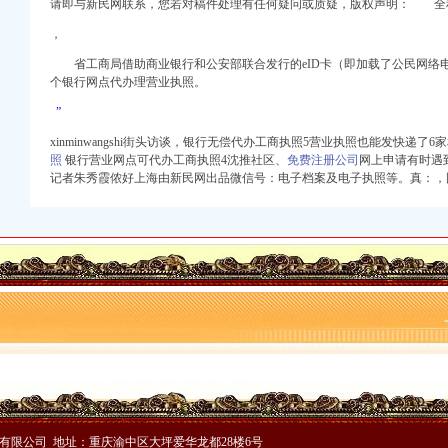
请即与新民网联系，您若对稿件处理有任何疑问或质疑，版权声明： 全
博客
招商曾许诺可以办理工
，
惠-重庆爱问分类
省工商局借助商业银行和公安部联合发行的eID卡（即加载了公民网络电子
店营业执照好办吗办下来
个银行网点代办理营业执照。
卫街办曾家村卫生和计
”
,制衣厂一直不签
告_中国招标网_湖南
xinminwangshi街头访谈，银行无偿代办工商执照5营业执照也能发快递了
能注销执照吗？或是告
照
银行营业网点可代办工商执照4沈推社区、
免费注册公司
网上申请有时
记者朱秀霞侬好上海由新民网出品微信号：
电子档案及电子执照等。
真：
，
照|营业执照|江门|澳
更、注销-重庆爱问分类
板称已另寻店面将先
,告知我要办理营
财经_环球网
楚网
叭网
大众网
标公告-中国采招网
-济南-全景山东-
”-金陵热线
有限公司 地址：重庆渝中区大坪爱华龙都28楼6号