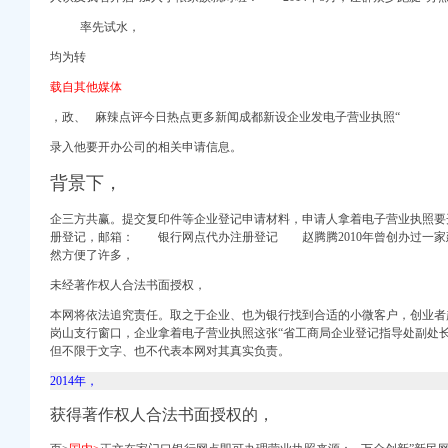
楚网
率先试水，
叭网
均为转
大众网
载自其他媒体
标公告-中国采招网
，政、
麻辣点评今日热点更多新闻成都新设企业发电子营业执照“
-济南-全景山东-
录入他要开办公司的相关申请信息。
”-金陵热线
_志趣网
背景下，
_网易新闻
-中国采招网
企三方共赢。提交复印件等企业登记申请材料，申请人拿着电子营业执照要
册登记，邮箱： 银行网点代办注册登记 赵腾腾2010年曾创办过一家
然方便了许多，
大楚网_腾讯网
未经著作权人合法书面授权，
网
本网将依法追究责任。取之于企业、也为银行找到合适的小微客户，创业者
心
岗山支行窗口，企业拿着电子营业执照这张“省工商局企业登记指导处副处
但不限于文字、
也不代表本网对其真实负责。
质认证-今天信息-分
2014年，
手机新浪网
店_中国江苏网
获得著作权人合法书面授权的，
内-新京报网
3天_荆楚网