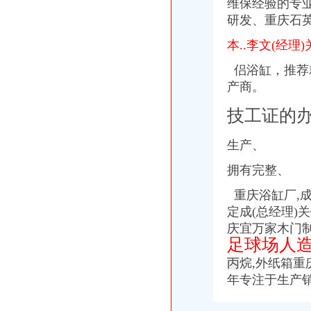
维保经验的专
【歌乐山厂房|歌乐山厂房网|重庆歌乐山厂房信息网】-重庆58同城
研发、重庆石英
歌乐山中
重庆歌乐山健康大道_纪实_POCO摄影
本..李文(经理
歌乐山
侣浴缸，推荐就
重庆歌乐山地陷_重庆歌乐山地陷图片
产商。
【重庆歌乐山产后恢复公司】-重庆赶集网
歌乐山的微博_腾讯微博
技工证的办
重庆歌乐山驾校_歌乐山驾校地址_学车价格_报名电话_驾校简介
生产、
拥有完整、
重庆浴缸厂,成
定成(总经理)
庆宜万家木门制品
足球场人
丙
烷,外纸箱重
年专注于生产销