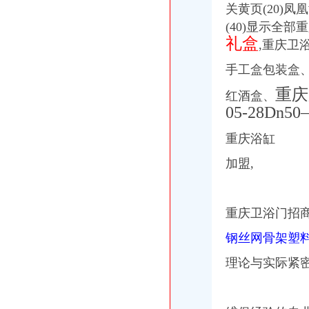
歌乐山|米胖
关黄页(20)凤凰
重庆歌乐山现长达20米地陷形似大漏斗-中新网
(40)显示全
【歌乐山】重庆歌乐山哪家好？-百度糯米
礼盒
,重庆卫
重庆歌乐山公交车线路_歌乐山公交车站-重庆公交车网
沙坪坝歌乐山镇：挖掘地域造幸福歌乐山！（组图）_搜狐新闻_
手工盒包装盒
歌乐山活动_在线观看-56.com
歌乐山[转载歌乐山群成员作品]_重庆_论坛_天涯社区
重庆
红酒盒、
歌乐山的黎明-Poweredbyphpwind
05-28Dn
歌乐山国家森林公园旅游博客_歌乐山国家森林公园自由行博客_新浪旅
歌乐山随拍摄影专辑
重庆浴缸
重庆歌乐山突发大火伤亡暂不明确(图)_新闻_腾讯网
加盟,
重庆歌乐山占地意见
重庆歌乐山公交车线路_歌乐山公交车站-重庆公交车
歌乐山镇是哪个省的_百度知道
【58同城】歌乐山商标专利_歌乐山商标事务所_歌乐山专利代理
重庆卫浴门招商
重庆歌乐山“封山防火”_网易新闻
重庆歌乐山|歌乐山|地狱门|妖雾_新浪新闻
钢丝网骨架塑
歌乐山土产品|重庆歌乐山产|歌乐山地方产
理论与实际紧
重庆歌乐山农家乐,歌乐山农家乐有哪些啊？-重庆生活-重庆杂谈-重庆
【歌乐山街道】歌乐山街道电话,歌乐山街道地址_图吧地图
歌乐山天池桂花文化节的微空间_腾讯微博
歌乐山超市/商场重庆今题网