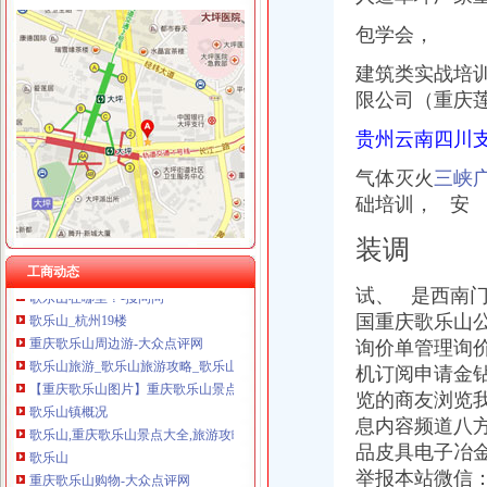
包学会，
建筑类实战培训
歌乐山
限公司（重庆
错游歌乐山
【58同城】衡水到歌乐山旅游_衡水到歌乐山旅游线路报价
贵州云南四川支
【58同城】松原到歌乐山旅游_松原到歌乐山旅游线路报价
安家歌乐山森林里享受在山城的有氧日子_房产资讯-重庆房天下
气体灭火
三峡
重庆歌乐山隧道附近酒店_重庆歌乐山隧道附近宾馆【同程酒店】
础培训， 安
歌乐山-搜百科
感受山城红记忆歌乐山一日行_沙坪坝攻略\景点\线路_新浪重庆
装调
歌乐山在哪里？-搜问问
工商动态
歌乐山_杭州19楼
试、 是西南门
重庆歌乐山周边游-大众点评网
国重庆歌乐山公
歌乐山旅游_歌乐山旅游攻略_歌乐山旅游景点_乐途旅游网
询价单管理询
【重庆歌乐山图片】重庆歌乐山景点图片-重庆本地宝
机订阅申请金
歌乐山镇概况
览的商友浏览
歌乐山,重庆歌乐山景点大全,旅游攻略,旅游美食-POCO旅游社区-
息内容频道八
歌乐山
重庆歌乐山购物-大众点评网
品皮具电子冶金
歌乐山上!_那可不一定_nana_新浪博客
举报本站微信