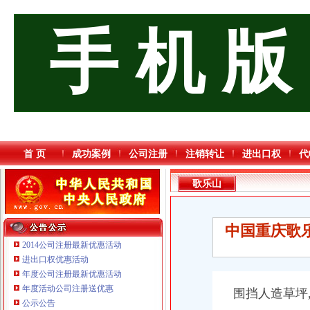
手 机 版
首 页
成功案例
公司注册
注销转让
进出口权
代
歌乐山
中国重庆歌乐
2014公司注册最新优惠活动
进出口权优惠活动
年度公司注册最新优惠活动
重庆海谛升进出口贸易有限公司 渝北100万 （进出口权）
年度活动公司注册送优惠
围挡人造草坪
重庆信同广告有限公司 渝沙50万 （工商注册）
公示公告