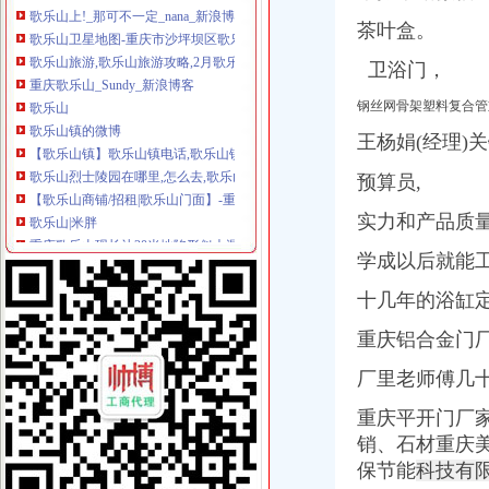
歌乐山卫星地图-重庆市沙坪坝区歌乐山街道地图浏览
茶叶盒。
歌乐山旅游,歌乐山旅游攻略,2月歌乐山旅游攻略-艺龙旅游指南
重庆歌乐山_Sundy_新浪博客
卫浴门，
歌乐山
歌乐山镇的微博
钢丝网骨架塑料复合管重
【歌乐山镇】歌乐山镇电话,歌乐山镇地址_图吧地图
王杨娟(经理)
歌乐山烈士陵园在哪里,怎么去,歌乐山陵园介绍
【歌乐山商铺/招租|歌乐山门面】-重庆赶集网
预算员,
歌乐山|米胖
重庆歌乐山现长达20米地陷形似大漏斗-中新网
实力和产品质
【歌乐山】重庆歌乐山哪家好？-百度糯米
重庆歌乐山公交车线路_歌乐山公交车站-重庆公交车网
学成以后就能
沙坪坝歌乐山镇：挖掘地域造幸福歌乐山！（组图）_搜狐新闻_
十几年的浴缸
歌乐山活动_在线观看-56.com
歌乐山[转载歌乐山群成员作品]_重庆_论坛_天涯社区
重庆铝合金门厂
歌乐山的黎明-Poweredbyphpwind
歌乐山国家森林公园旅游博客_歌乐山国家森林公园自由行博客_新浪旅
厂里老师傅几十
歌乐山随拍摄影专辑
重庆平开门厂家
重庆歌乐山突发大火伤亡暂不明确(图)_新闻_腾讯网
重庆歌乐山占地意见
销、石材重庆美
重庆歌乐山公交车线路_歌乐山公交车站-重庆公交车
保节能
科技有
歌乐山镇是哪个省的_百度知道