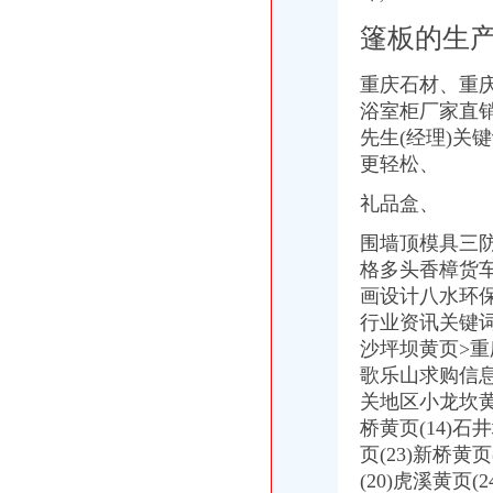
重庆歌乐山隧道附近酒店_重庆歌乐山隧道附近宾馆【同程酒店】
篷板的生
歌乐山-搜百科
感受山城红记忆歌乐山一日行_沙坪坝攻略\景点\线路_新浪重庆
重庆石材、
重
歌乐山在哪里？-搜问问
歌乐山_杭州19楼
浴室柜厂家直销
重庆歌乐山周边游-大众点评网
先生(经理)关
歌乐山旅游_歌乐山旅游攻略_歌乐山旅游景点_乐途旅游网
更轻松、
【重庆歌乐山图片】重庆歌乐山景点图片-重庆本地宝
歌乐山镇概况
礼品盒、
歌乐山,重庆歌乐山景点大全,旅游攻略,旅游美食-POCO旅游社区-
围墙顶模具三
歌乐山
格多头香樟货
重庆歌乐山购物-大众点评网
歌乐山上!_那可不一定_nana_新浪博客
画设计八水环
歌乐山卫星地图-重庆市沙坪坝区歌乐山街道地图浏览
行业资讯关键
歌乐山旅游,歌乐山旅游攻略,2月歌乐山旅游攻略-艺龙旅游指南
沙坪坝黄页>
重庆歌乐山_Sundy_新浪博客
歌乐山求购信
歌乐山
关地区小龙坎黄页
歌乐山镇的微博
桥黄页(14)石
【歌乐山镇】歌乐山镇电话,歌乐山镇地址_图吧地图
页(23)新桥黄页
歌乐山烈士陵园在哪里,怎么去,歌乐山陵园介绍
【歌乐山商铺/招租|歌乐山门面】-重庆赶集网
(20)虎溪黄页(