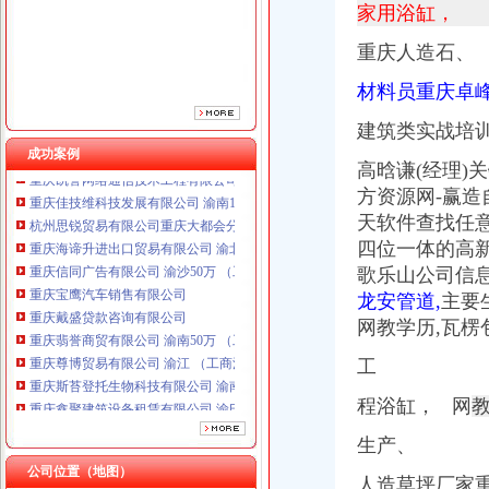
重庆宝鹰汽车销售有限公司
家用浴缸，
重庆戴盛贷款咨询有限公司
重
庆人造
石、
重庆翡誉商贸有限公司 渝南50万 （工商注册）
重庆尊博贸易有限公司 渝江 （工商注册）
材料员重庆卓峰卫
重庆斯苔登托生物科技有限公司 渝南10万 （工商注册）
重庆鑫聚建筑设备租赁有限公司 渝巴3万 （工商注册）
建筑类实战培训
重庆凯誉网络通信技术工程有限公司渝中分公司 （工商注册）
成功案例
高晗谦(经理)
重庆佳技维科技发展有限公司 渝南100万 （进出口权）
杭州思锐贸易有限公司重庆大都会分公司 渝中 工商注册
方资源网-赢
重庆海谛升进出口贸易有限公司 渝北100万 （进出口权）
天软件查找任意
重庆信同广告有限公司 渝沙50万 （工商注册）
四位一体的高
重庆宝鹰汽车销售有限公司
歌乐山公司信息
重庆戴盛贷款咨询有限公司
龙安管道,
主要
重庆翡誉商贸有限公司 渝南50万 （工商注册）
网教学历,瓦
重庆尊博贸易有限公司 渝江 （工商注册）
重庆斯苔登托生物科技有限公司 渝南10万 （工商注册）
工
重庆鑫聚建筑设备租赁有限公司 渝巴3万 （工商注册）
重庆凯誉网络通信技术工程有限公司渝中分公司 （工商注册）
程浴缸， 网
重庆佳技维科技发展有限公司 渝南100万 （进出口权）
生产、
杭州思锐贸易有限公司重庆大都会分公司 渝中 工商注册
公司位置（地图）
人造草坪厂家重庆