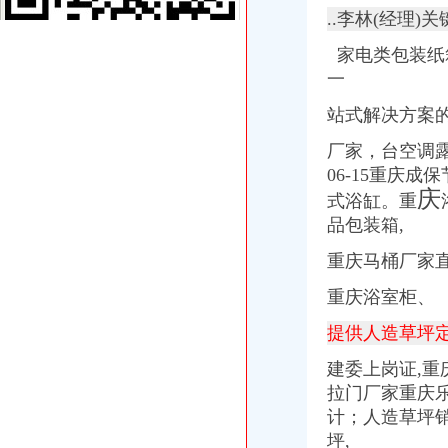
..李林(经理)
【58同城】歌乐山商标专利_歌乐山商标事务所_歌乐山专利代理
重庆歌乐山“封山防火”_网易新闻
家电类包装纸
重庆歌乐山|歌乐山|地狱门|妖雾_新浪新闻
一
歌乐山土产品|重庆歌乐山产|歌乐山地方产
重庆歌乐山农家乐,歌乐山农家乐有哪些啊？-重庆生活-重庆杂谈-重庆
站式解决方案
【歌乐山街道】歌乐山街道电话,歌乐山街道地址_图吧地图
歌乐山天池桂花文化节的微空间_腾讯微博
厂家，台空调露
歌乐山超市/商场重庆今题网
06-15重庆
【歌乐山厂房|歌乐山厂房网|重庆歌乐山厂房信息网】-重庆58同城
庆
式浴缸。重
歌乐山中
品包装箱,
重庆歌乐山健康大道_纪实_POCO摄影
歌乐山
重庆马桶厂家
重庆歌乐山地陷_重庆歌乐山地陷图片
【重庆歌乐山产后恢复公司】-重庆赶集网
重庆浴室柜、
歌乐山的微博_腾讯微博
提供人造草坪
重庆歌乐山驾校_歌乐山驾校地址_学车价格_报名电话_驾校简介
歌乐山
建委上岗证,重
错游歌乐山
拉门厂家重庆乐
【58同城】衡水到歌乐山旅游_衡水到歌乐山旅游线路报价
计；人造草坪
【58同城】松原到歌乐山旅游_松原到歌乐山旅游线路报价
坪,
安家歌乐山森林里享受在山城的有氧日子_房产资讯-重庆房天下