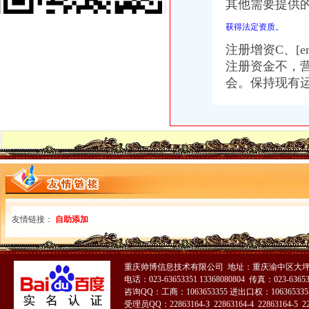
其他需要提供
今年重庆沙坪坝区小学招生基本原则保持不变-经典重庆新闻中心-经典
获得法定资质。
2015年重庆沙坪坝区小学招生政策有何不同_少儿升学_无忧考网
沙坪坝区4001电话_沙坪坝区4001电话_沙坪坝区4001电话咨询_沙坪
注册增资C、
[
代办重庆两江新区外资公司营业执照代办流程_上海赢缘财务咨询有限
注册资金不，
红金工商办理沙坪坝区增资-百货商场/商厦-久久信息网
会。保持现有
沙坪坝,沙坪坝无押|价格,厂家,图片-商虎中国
沙区家长快看娃娃今年该上哪所小学_新浪财经_新浪网
【沙坪坝区亿源财税工商代办营业执照代办亿源财税】价格_厂家_图片
沙坪坝厂房办理消防维保_志趣网
【58同城】重庆沙坪坝工商年检_工商营业执照年检
政策丨沙坪坝区2017新各小学划片范围及招生方法_搜狐教育_搜狐网
沙区家长快看娃娃今年该上哪所小学-房产新闻-重庆搜狐焦点网
华邦制-搜百科
沙坪坝区工商分局：便民服务点帮微企“零成本”申办-今日重庆-华龙
手术室专科护士-沙坪坝区陈家桥院-企业招聘-重庆卫生人才网
友情链接：
自助添加
哪位知道重庆市沙坪坝住房公积金管理中心在哪里？_公积金装修|一起
重庆沙坪坝苹果6s分期无需付即可办理100%通过-爱喇叭网
沙坪坝区办执照流程
重庆帅博信息技术有限公司 地址：重庆渝中区大坪
2017年重庆保障房申请条件、流程（新）
电话：023-63653351 13368080804 传真：023-6365
今年方陆续推出15项便民利民措施--重庆频道--人民网
咨询QQ：工商：1063653355 进出口权：1063653355
[重庆]重庆市招标投标综合网_沙坪坝区井双片区AZ1主干道南段道路工
受理员QQ：22863164-3 22863164-4 22863164-5 228