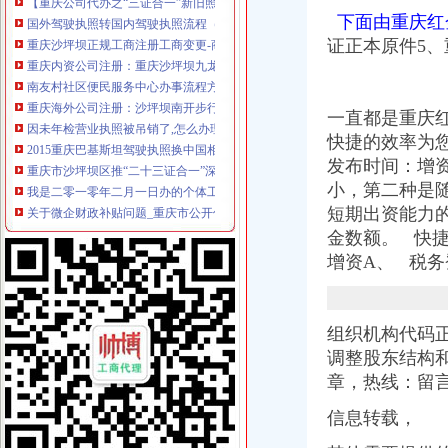
国外驾驶执照转国内驾驶执照流程（转载）_英语杂谈_天涯论坛_天涯
下面由重庆红
重庆沙坪坝正规工商注册工商变更-商务服务-六安新闻网
证正本原件5、
重庆内资公司注册：重庆沙坪坝九龙坡营业执照代办代理记账-老会计
南友村社区便民服务中心办事流程方案_渝碚路街道南友村社区_新浪博
重庆海外公司注册：沙坪坝南开步行街公司注册流程工商登记代办公司
因未年检营业执照被吊销了,怎么办理注销流程？_搜狐其它_搜狐网
一直都是重庆
2015重庆巴基斯坦驾驶执照换中国相关规定及流程_用户5663
快捷的效率为您服
重庆市沙坪坝区推“二十三证合一”深化审批制度改革|沙坪坝区|监
发布时间：
增
我是二零一零年二月一日办的个体工商营业执照。让年检收年费用
小，第二种是
关于微企财政补贴问题_重庆市公开信箱
短期出资能力
今年沙坪坝区小学招生基本原则保持不变(组图)_网易新闻
金数额。 快
沙区组合拳改善政务环境,市民办事更便捷_网易新闻
沙坪坝区增四个动力加快经济升级发展_动态
增资A、 税务
我公司是沙坪坝区正在装修,营业执照已办好,现想申办为一般纳税
沙坪坝）汽车押收费标准
因未年检营业执照被吊销了,怎么办理注销流程？_搜狐其它_搜狐网
组织机构代码
沙坪坝）汽车不押车联系人
调整股东结构
重庆代办营业执照-重庆航桥财务咨询有限公司
章，热线：留
【供应沙坪坝人流程；沙坪坝个人无押借贷】价
沙坪坝区4009电话_沙坪坝区4009电话_沙坪坝区4009电话咨询_沙坪
信息转载，
采购流程厂家_采购流程厂家/公司-阿里巴巴公司黄页
目前我租了一间x,但是出租方却不配合我去办理营业执照,我该怎么