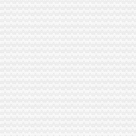
我是二零一零年二月一日办的个体工商营业执照。让年检收年费用
关于微企财政补贴问题_重庆市公开信箱
今年沙坪坝区小学招生基本原则保持不变(组图)_网易新闻
沙区组合拳改善政务环境,市民办事更便捷_网易新闻
沙坪坝区增四个动力加快经济升级发展_动态
我公司是沙坪坝区正在装修,营业执照已办好,现想申办为一般纳税
沙坪坝）汽车押收费标准
因未年检营业执照被吊销了,怎么办理注销流程？_搜狐其它_搜狐网
沙坪坝）汽车不押车联系人
重庆代办营业执照-重庆航桥财务咨询有限公司
【供应沙坪坝人流程；沙坪坝个人无押借贷】价
沙坪坝区4009电话_沙坪坝区4009电话_沙坪坝区4009电话咨询_沙坪
采购流程厂家_采购流程厂家/公司-阿里巴巴公司黄页
目前我租了一间x,但是出租方却不配合我去办理营业执照,我该怎么
今年重庆沙坪坝区小学招生基本原则保持不变-经典重庆新闻中心-经典
2015年重庆沙坪坝区小学招生政策有何不同_少儿升学_无忧考网
沙坪坝区4001电话_沙坪坝区4001电话_沙坪坝区4001电话咨询_沙坪
代办重庆两江新区外资公司营业执照代办流程_上海赢缘财务咨询有限
红金工商办理沙坪坝区增资-百货商场/商厦-久久信息网
沙坪坝,沙坪坝无押|价格,厂家,图片-商虎中国
沙区家长快看娃娃今年该上哪所小学_新浪财经_新浪网
【沙坪坝区亿源财税工商代办营业执照代办亿源财税】价格_厂家_图片