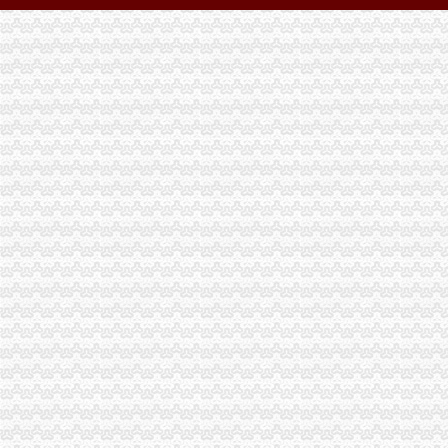
上海市个人无|个人无供应商|【沙坪坝区个人【沙坪坝区
51La
沙坪坝分公司2016年房屋零星装修维修项目采购_竞争谈判采购公告
沙坪坝注册公司代理注册企业流程费用查询2018年|工商企业注册查询网
重庆办理营业执照流程营业执照代办-益记财务公司_【会计服务】
重庆工商营业执照代办-提供办理流程价格-重庆益记财务咨询有限公司
重庆市沙坪坝区推“二十三证合一”深化审批制度改革_动态
重庆注册公司流程沙坪坝工商代办资料重庆公司注册今题网
重庆沙坪坝区营业执照办理公司注册哪家信得过？-商务服务-久久信
沙坪坝区400办理_沙坪坝区400电话_沙坪坝区400电话咨询_沙坪坝区
重庆沙坪坝公司注册流程与程序重庆公司注册今题网
沙坪坝公司注册登记流程大学城代理注册公司重庆公司注册今题网
【重庆公司注册流程及地址怎么处理】价格,厂家,公司注册服务-搜
【重庆公司代办之“三证合一”新旧照换领的流程】-沙坪坝小龙坎易
国外驾驶执照转国内驾驶执照流程（转载）_英语杂谈_天涯论坛_天涯
重庆沙坪坝正规工商注册工商变更-商务服务-六安新闻网
重庆内资公司注册：重庆沙坪坝九龙坡营业执照代办代理记账-老会计
南友村社区便民服务中心办事流程方案_渝碚路街道南友村社区_新浪博
重庆海外公司注册：沙坪坝南开步行街公司注册流程工商登记代办公司
因未年检营业执照被吊销了,怎么办理注销流程？_搜狐其它_搜狐网
2015重庆巴基斯坦驾驶执照换中国相关规定及流程_用户5663
重庆市沙坪坝区推“二十三证合一”深化审批制度改革|沙坪坝区|监