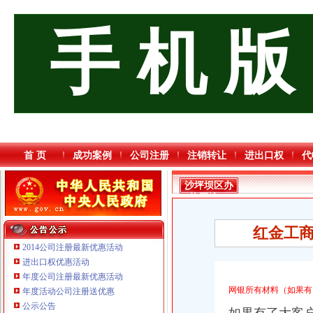
手 机 版
首 页
成功案例
公司注册
注销转让
进出口权
代
沙坪坝区办
执照流程
红金工商
2014公司注册最新优惠活动
进出口权优惠活动
年度公司注册最新优惠活动
网银所有材料（如果有
年度活动公司注册送优惠
重庆海谛升进出口贸易有限公司 渝北100万 （进出口权）
公示公告