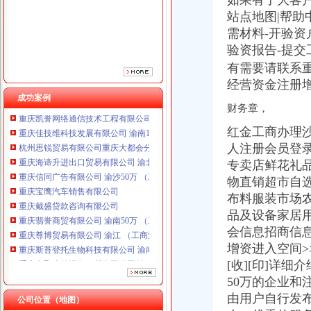
如果有了大客户
重庆信同广告有限公司 渝沙50万 （工商注册）
站点地图|帮助中心C
重庆宝鹰汽车销售有限公司
需材料-开验资
重庆戴盛贷款咨询有限公司
重庆翡誉商贸有限公司 渝南50万 （工商注册）
验资报告-提
重庆尊博贸易有限公司 渝江 （工商注册）
有需要请联系
重庆斯苔登托生物科技有限公司 渝南10万 （工商注册）
经营资金注册
重庆鑫聚建筑设备租赁有限公司 渝巴3万 （工商注册）
成功案例
重庆凯誉网络通信技术工程有限公司渝中分公司 （工商注册）
财务章，
重庆佳技维科技发展有限公司 渝南100万 （进出口权）
红金工商办理沙
杭州思锐贸易有限公司重庆大都会分公司 渝中 工商注册
人注册会员登
重庆海谛升进出口贸易有限公司 渝北100万 （进出口权）
专卖店鲜花礼
重庆信同广告有限公司 渝沙50万 （工商注册）
重庆宝鹰汽车销售有限公司
物直销超市自
重庆戴盛贷款咨询有限公司
布料服装市场
重庆翡誉商贸有限公司 渝南50万 （工商注册）
品及设备家居
重庆尊博贸易有限公司 渝江 （工商注册）
会信息招商信息
重庆斯苔登托生物科技有限公司 渝南10万 （工商注册）
增资进入空间>
重庆鑫聚建筑设备租赁有限公司 渝巴3万 （工商注册）
[收][印]详
重庆凯誉网络通信技术工程有限公司渝中分公司 （工商注册）
50万的企业和
重庆佳技维科技发展有限公司 渝南100万 （进出口权）
杭州思锐贸易有限公司重庆大都会分公司 渝中 工商注册
由用户自行发布
公司位置（地图）