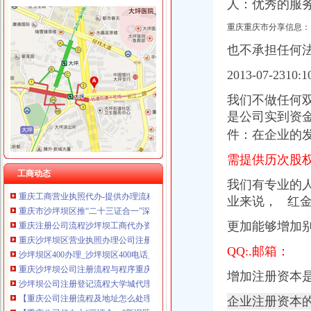
人：优秀的服
重庆重庆市分享信息：
也不承担任何
沙坪坝区办执照流程
2013-07-2310
2017年重庆保障房申请条件、流程（新）
今年方陆续推出15项便民利民措施--重庆频道--人民网
我们不做任何
[重庆]重庆市招标投标综合网_沙坪坝区井双片区AZ1主干道南段道路工
是公司实到资金
上海市个人无|个人无供应商|【沙坪坝区个人【沙坪坝区
件：在企业的
沙坪坝分公司2016年房屋零星装修维修项目采购_竞争谈判采购公告
沙坪坝注册公司代理注册企业流程费用查询2018年|工商企业注册查询网
需提供历次股
重庆办理营业执照流程营业执照代办-益记财务公司_【会计服务】
工商动态
我们有专业的人员
重庆工商营业执照代办-提供办理流程价格-重庆益记财务咨询有限公司
重庆市沙坪坝区推“二十三证合一”深化审批制度改革_动态
业来说， 红
重庆注册公司流程沙坪坝工商代办资料重庆公司注册今题网
更加能够增加
重庆沙坪坝区营业执照办理公司注册哪家信得过？-商务服务-久久信
沙坪坝区400办理_沙坪坝区400电话_沙坪坝区400电话咨询_沙坪坝区
QQ:.邮箱：
重庆沙坪坝公司注册流程与程序重庆公司注册今题网
沙坪坝公司注册登记流程大学城代理注册公司重庆公司注册今题网
增加注册资本是明智
【重庆公司注册流程及地址怎么处理】价格,厂家,公司注册服务-搜
企业注册资本
【重庆公司代办之“三证合一”新旧照换领的流程】-沙坪坝小龙坎易