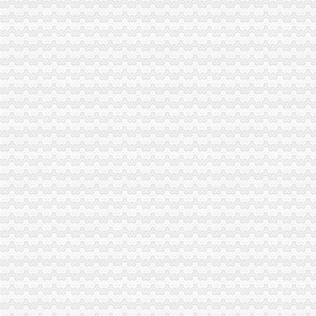
沙坪坝厂房办理消防维保_志趣网
【58同城】重庆沙坪坝工商年检_工商营业执照年检
政策丨沙坪坝区2017新各小学划片范围及招生方法_搜狐教育_搜狐网
沙区家长快看娃娃今年该上哪所小学-房产新闻-重庆搜狐焦点网
华邦制-搜百科
沙坪坝区工商分局：便民服务点帮微企“零成本”申办-今日重庆-华龙
手术室专科护士-沙坪坝区陈家桥院-企业招聘-重庆卫生人才网
哪位知道重庆市沙坪坝住房公积金管理中心在哪里？_公积金装修|一起
重庆沙坪坝苹果6s分期无需付即可办理100%通过-爱喇叭网