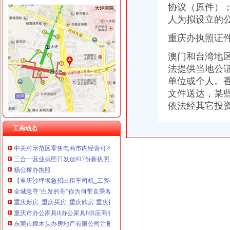
协议（原件）
人为拟设立的
歌乐山
重庆办执照证
错游歌乐山
【58同城】衡水到歌乐山旅游_衡水到歌乐山旅游线路报价
澳门和台湾地
【58同城】松原到歌乐山旅游_松原到歌乐山旅游线路报价
法提供当地公
安家歌乐山森林里享受在山城的有氧日子_房产资讯-重庆房天下
单位或个人。
重庆歌乐山隧道附近酒店_重庆歌乐山隧道附近宾馆【同程酒店】
文件送达，某
曾家办执照
依法经其它投资
成都办理糕店营业执照找哪家-成都武侯机投镇资质认证-今天信息-分
这座城开公司办执照只需1小时还发1亿元资助_手机新浪网
工商动态
外卖现代办入驻：无需营业执照花钱就能网上开店_中国江苏网
中关村示范区零售电商市内经营可不办执照-国内-新京报网
三合一营业执照日发放917份新执照办理只需1到3天_荆楚网
杨公桥办执照
【重庆沙坪坝急招出租车司机_工资4800以后招聘信息】-重庆百姓网
全城急寻“白发的哥”你为何带走乘客行李箱？_大渝网_腾讯网
重庆新房_重庆买房_重庆购房-重庆搜狐焦点网
重庆市办公家具8|办公家具8供应商|供应办公家具8_一呼百应网
东莞市樟木头办房地产有限公司注册办营业执照-广东东莞工商信息
西永办执照