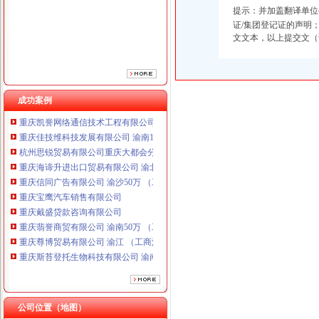
重庆信同广告有限公司 渝沙50万 （工商注册）
提示：并加盖翻译单位
重庆宝鹰汽车销售有限公司
证/集团登记证的声明
重庆戴盛贷款咨询有限公司
文文本，以上提交文（
重庆翡誉商贸有限公司 渝南50万 （工商注册）
重庆尊博贸易有限公司 渝江 （工商注册）
重庆斯苔登托生物科技有限公司 渝南10万 （工商注册）
重庆鑫聚建筑设备租赁有限公司 渝巴3万 （工商注册）
成功案例
重庆凯誉网络通信技术工程有限公司渝中分公司 （工商注册）
重庆佳技维科技发展有限公司 渝南100万 （进出口权）
杭州思锐贸易有限公司重庆大都会分公司 渝中 工商注册
重庆海谛升进出口贸易有限公司 渝北100万 （进出口权）
重庆信同广告有限公司 渝沙50万 （工商注册）
重庆宝鹰汽车销售有限公司
重庆戴盛贷款咨询有限公司
重庆翡誉商贸有限公司 渝南50万 （工商注册）
重庆尊博贸易有限公司 渝江 （工商注册）
重庆斯苔登托生物科技有限公司 渝南10万 （工商注册）
重庆鑫聚建筑设备租赁有限公司 渝巴3万 （工商注册）
重庆凯誉网络通信技术工程有限公司渝中分公司 （工商注册）
重庆佳技维科技发展有限公司 渝南100万 （进出口权）
杭州思锐贸易有限公司重庆大都会分公司 渝中 工商注册
公司位置（地图）