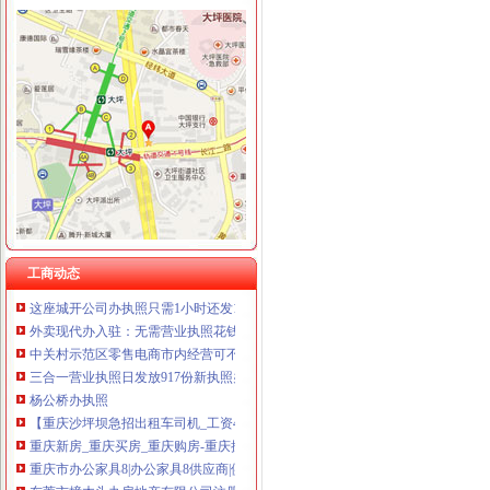
歌乐山
错游歌乐山
【58同城】衡水到歌乐山旅游_衡水到歌乐山旅游线路报价
【58同城】松原到歌乐山旅游_松原到歌乐山旅游线路报价
安家歌乐山森林里享受在山城的有氧日子_房产资讯-重庆房天下
重庆歌乐山隧道附近酒店_重庆歌乐山隧道附近宾馆【同程酒店】
曾家办执照
成都办理糕店营业执照找哪家-成都武侯机投镇资质认证-今天信息-分
工商动态
这座城开公司办执照只需1小时还发1亿元资助_手机新浪网
外卖现代办入驻：无需营业执照花钱就能网上开店_中国江苏网
中关村示范区零售电商市内经营可不办执照-国内-新京报网
三合一营业执照日发放917份新执照办理只需1到3天_荆楚网
杨公桥办执照
【重庆沙坪坝急招出租车司机_工资4800以后招聘信息】-重庆百姓网
重庆新房_重庆买房_重庆购房-重庆搜狐焦点网
重庆市办公家具8|办公家具8供应商|供应办公家具8_一呼百应网
东莞市樟木头办房地产有限公司注册办营业执照-广东东莞工商信息