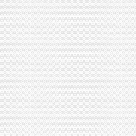
让我们划起双桨“艇”入嘉陵江-重庆社区
重庆沙坪坝门户网
三峡广场办执照
看脸的时代却丑在证件照上看别人家的摄影师怎么破四川新闻网-主流
【图】重庆沙坪坝三峡广场代办营业执照公司_重庆工商注册_重庆列表
重庆爱德华院_互动百科
重庆公司注册工商注册营业执照代办代理记帐重庆工商代办
上海五室中等装修酒店公寓|上海五室中等装修酒店公寓信息-上海酷易搜
青木关办执照
wyk/MailingLists
第03章_大薮春彦《叛逆者》
钟表馆幽灵-和谐惊悚剧-大众点评社区
街道办书记效能建设先进事迹.doc_淘豆网
[关联交易]佛塑科技：非公开发行股份购买资产暨关联交易报告书（修
井口办执照
关于发动和支持群众办小煤矿若干问题的规定
联合建筑、生活污水处理站、提升机房、井口房五项劳务分包工程招
河北省煤炭行业关闭非法和布局不合理煤矿工作实施方案
北京端掉6家“黑水厂”部分桶装水流入社区-搜狐财经
中共汉中市委汉中市人民关于省委第三环境保护督察组交办问题
歌乐山办执照