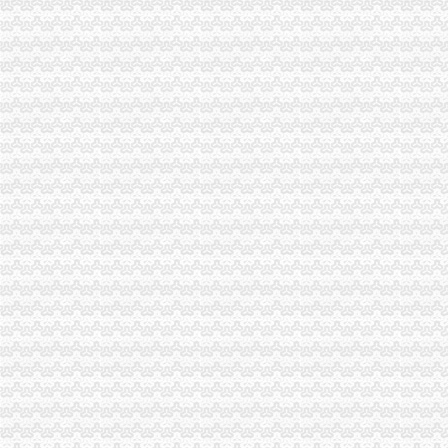
西永办执照
英利国际五金机电城批开业政策月底申报兑现-数据-重庆乐居网
重庆模式真相--焦点信息网
深交所上市公司公告信息（）-搜狐财经
重庆市国土资源和房屋管理局_城南家园、康居西城公租房商业配套招
重庆水务融资融券-融资融券-重庆水务融资余额
新桥办执照
中国常州高新区-关于新桥镇开展无证培训机构及非法幼托整工作的
【58同城】新桥装修设计公司_新桥家装设计_新桥室内设计师
【重庆新桥公司资质认证|企业资质认证|企业认证网】-重庆赶集网
深圳市手机外壳印机|手机外壳印机供应商|供应江苏手机外壳UV
2017年生产技改-110kV新桥变电站110kV1号主变更换改造10kV开关柜
童家桥办执照
青岛到宜城货运专线直达物流公司'-北京市汽车运输--中
【多图】《**》满五唯一,*楼层,*,价比高！,管弄路251弄二手
重庆货运司机：厂区直招货运司机包吃住[代招]-重庆爱问分类
重庆厂房出租-重庆厂房网-重庆招商网
【萍乡二手宗申转让/交易市场】-萍乡赶集网
双碑办执照
万事通_新浪新闻
夏俊峰案二审辩护词_天朝司法是抑扬善还是其道而行之？-广州搜
绵“野”培训象多“名师”授课是谎言（图）_大成网_腾讯网