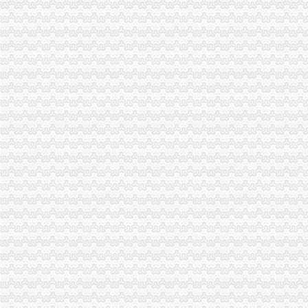
啊,牛奶也不敢喝了_作为设的思想_天涯博客_天涯社区
辣条儿的喜欢|LOFTER（乐乎）-让兴趣,更有趣
重庆市人民办公厅转发市建委关于重庆市都市发达经济圈新建采
郑东新区CBD区域月季更换工程施工重新公然招标公告|十环招标网
大学城办执照
山东曾有所世界级大学远超山大_搜狐历史_搜狐网
福建福州大学城青源水厂二期扩建工程设计施工总承包招标-污水处理
番禺代办公司注册方便,快捷-番禺工商注册|广州酷易搜
【58同城】郑州代办营业执照
福建：大学生创业可先拿营业执照再办其他手续_新浪福建城事_新浪
磁器口办执照
【图】澜澜澜沧海_江北区短租公寓_途家网
印度揣测中国何时失去耐心中方再促印尽快撤
北京都机场客服电话doc下载_爱问共享资料
磁器口物流磁器口附近物流长途搬家-汽车运输--中国五金商机网
积水潭证券公司,磁器口新三板开户_志趣网
陈家湾办执照
民生跟着民声走一切为了百姓_要闻_陕西建网
网民给山西省委书记、省长留言获回复共计37条--地方领导--人民网
2015年停产名单丨逾1000家煤炭、化工、钢铁、建材企业……-安全
全齐了！无锡全的学区房攻略,连参考房价都给你问好了！-房市头条
山东省环境保护厅--中央环保督察组向山东转办群众信访举报件及边督