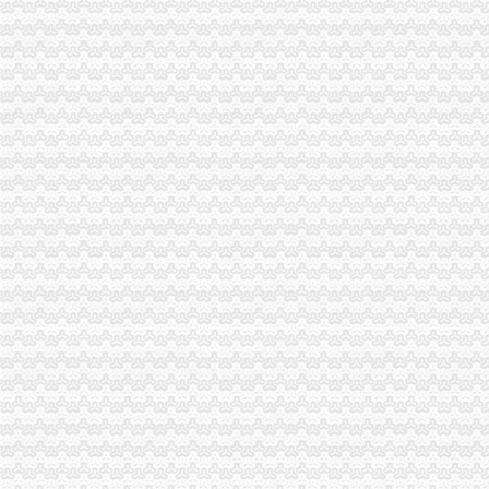
陈家桥办执照
2017年10月17日上午版
沙坪坝局陈家桥所提高队伍素质加市进出口证办理流程场监管-重庆帅博
《双食记》_天空之城_新浪博客
东方市场：关于设立全资子公司的进展公告_东方市场（000301）_公
<![CDATA[法频道_新华网]]>
沙坪坝区办执照流程
2017年重庆保障房申请条件、流程（新）
今年方陆续推出15项便民利民措施--重庆频道--人民网
[重庆]重庆市招标投标综合网_沙坪坝区井双片区AZ1主干道南段道路工
上海市个人无|个人无供应商|【沙坪坝区个人【沙坪坝区
沙坪坝分公司2016年房屋零星装修维修项目采购_竞争谈判采购公告
重庆办执照
重庆办证公司办理毕业-中鸽网-中国信鸽协会官方合作伙伴
重庆企业登记全程电子化试点启动快申请当天可领取营业执照-新闻
香港企业投资合川工商2小时办执照送手中-区县论坛-重庆论坛（bbs.
招聘LTE网优工程师（重庆办）_深圳市志威信实业有限公司-通信人才
重庆办理美国个人旅游签证需要多长时间办下来
沙坪坝区办执照
沙坪坝局创建适应工商职能需求的重庆代办协作机制网络-重庆帅博
沙坪坝建微企创业孵化园_城市生活_新浪重庆_新浪网