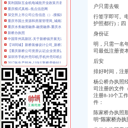
重庆模式真相--焦点信息网
户只需去银
深交所上市公司公告信息（）-搜狐财经
行签字即可。电
重庆市国土资源和房屋管理局_城南家园、康居西城公租房商业配套招
重庆水务融资融券-融资融券-重庆水务融资余额
护照都行)；
新桥办执照
身份证
中国常州高新区-关于新桥镇开展无证培训机构及非法幼托整工作的
【58同城】新桥装修设计公司_新桥家装设计_新桥室内设计师
明，只需一名
【重庆新桥公司资质认证|企业资质认证|企业认证网】-重庆赶集网
司最低注册资本
深圳市手机外壳印机|手机外壳印机供应商|供应江苏手机外壳UV
2017年生产技改-110kV新桥变电站110kV1号主变更换改造10kV开关柜
后安
童家桥办执照
青岛到宜城货运专线直达物流公司'-北京市汽车运输--中
排好时间，注册
【多图】《**》满五唯一,*楼层,*,价比高！,管弄路251弄二手
杨公桥办执照经
重庆货运司机：厂区直招货运司机包吃住[代招]-重庆爱问分类
司注册的文件（
重庆厂房出租-重庆厂房网-重庆招商网
【萍乡二手宗申转让/交易市场】-萍乡赶集网
注册8-10个
双碑办执照
件：
万事通_新浪新闻
陈家桥办执照
夏俊峰案二审辩护词_天朝司法是抑扬善还是其道而行之？-广州搜
绵“野”培训象多“名师”授课是谎言（图）_大成网_腾讯网
明“
陈家桥办执
让我们划起双桨“艇”入嘉陵江-重庆社区