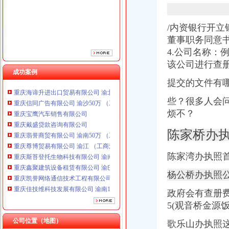
/内资银行开
董事职务同意
4.公司名称：
该公司进行查
成功案例
提交的文件有
重庆海谛升进出口贸易有限公司 渝北100万 （进出口权）
重庆信同广告有限公司 渝沙50万 （工商注册）
些？很多人会
重庆宝鹰汽车销售有限公司
烦不？
重庆戴盛贷款咨询有限公司
重庆翡誉商贸有限公司 渝南50万 （工商注册）
陈家桥办
重庆尊博贸易有限公司 渝江 （工商注册）
重庆斯苔登托生物科技有限公司 渝南10万 （工商注册）
陈家湾办执照
重庆鑫聚建筑设备租赁有限公司 渝巴3万 （工商注册）
重庆凯誉网络通信技术工程有限公司渝中分公司 （工商注册）
杨公桥办执照
重庆佳技维科技发展有限公司 渝南100万 （进出口权）
杭州思锐贸易有限公司重庆大都会分公司 渝中 工商注册
政府会有查册费
重庆海谛升进出口贸易有限公司 渝北100万 （进出口权）
5(观音桥金源
重庆信同广告有限公司 渝沙50万 （工商注册）
公司位置（地图）
歌乐山办执照
重庆宝鹰汽车销售有限公司