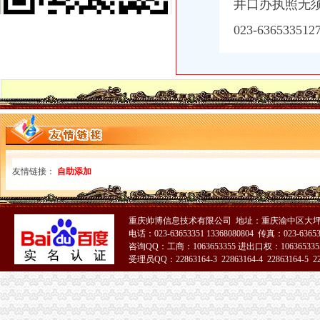
井口办执照无
重庆沙坪坝门户网
三峡广场办执照
023-636533
看脸的时代却丑在证件照上看别人家的摄影师怎么破四川新闻网-主流
【图】重庆沙坪坝三峡广场代办营业执照公司_重庆工商注册_重庆列表
重庆爱德华院_互动百科
重庆公司注册工商注册营业执照代办代理记帐重庆工商代办
上海五室中等装修酒店公寓|上海五室中等装修酒店公寓信息-上海酷易搜
青木关办执照
wyk/MailingLists
第03章_大薮春彦《叛逆者》
钟表馆幽灵-和谐惊悚剧-大众点评社区
街道办书记效能建设先进事迹.doc_淘豆网
友情链接：
自助添加
[关联交易]佛塑科技：非公开发行股份购买资产暨关联交易报告书（修
井口办执照
关于发动和支持群众办小煤矿若干问题的规定
重庆帅博信息技术有限公司 地址：重庆渝中区大坪
联合建筑、生活污水处理站、提升机房、井口房五项劳务分包工程招
电话：023-63653351 13368080804 传真：023-6365
河北省煤炭行业关闭非法和布局不合理煤矿工作实施方案
咨询QQ：工商：1063653355 进出口权：1063653355
受理员QQ：22863164-3 22863164-4 22863164-5 228
北京端掉6家“黑水厂”部分桶装水流入社区-搜狐财经
中共汉中市委汉中市人民关于省委第三环境保护督察组交办问题
51La
歌乐山办执照
提供信市个人（^o^）信市民间（^o^）信市无押