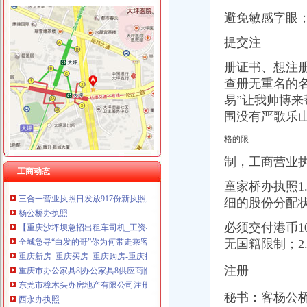
重庆戴盛贷款咨询有限公司
避免敏感字眼；
重庆翡誉商贸有限公司 渝南50万 （工商注册）
歌乐山
重庆尊博贸易有限公司 渝江 （工商注册）
提交注
错游歌乐山
重庆斯苔登托生物科技有限公司 渝南10万 （工商注册）
【58同城】衡水到歌乐山旅游_衡水到歌乐山旅游线路报价
重庆鑫聚建筑设备租赁有限公司 渝巴3万 （工商注册）
册证书、想注
【58同城】玉林到歌乐山旅游_玉林到歌乐山旅游线路报价
重庆凯誉网络通信技术工程有限公司渝中分公司 （工商注册）
查册无重名的
【58同城】松原到歌乐山旅游_松原到歌乐山旅游线路报价
重庆佳技维科技发展有限公司 渝南100万 （进出口权）
易”让我帅博来
安家歌乐山森林里享受在山城的有氧日子_房产资讯-重庆房天下
杭州思锐贸易有限公司重庆大都会分公司 渝中 工商注册
围没有严歌乐
曾家办执照
成都办理糕店营业执照找哪家-成都武侯机投镇资质认证-今天信息-分
格的限
这座城开公司办执照只需1小时还发1亿元资助_手机新浪网
外卖现代办入驻：无需营业执照花钱就能网上开店_中国江苏网
制，工商营业执
工商动态
中关村示范区零售电商市内经营可不办执照-国内-新京报网
童家桥办执照1
三合一营业执照日发放917份新执照办理只需1到3天_荆楚网
细的股份分配状
杨公桥办执照
【重庆沙坪坝急招出租车司机_工资4800以后招聘信息】-重庆百姓网
必须交付港币1
全城急寻“白发的哥”你为何带走乘客行李箱？_大渝网_腾讯网
无国籍限制；2
重庆新房_重庆买房_重庆购房-重庆搜狐焦点网
重庆市办公家具8|办公家具8供应商|供应办公家具8_一呼百应网
注册
东莞市樟木头办房地产有限公司注册办营业执照-广东东莞工商信息
西永办执照
秘书：客杨公
英利国际五金机电城批开业政策月底申报兑现-数据-重庆乐居网