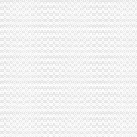
用户评论：建材市场设便民服务点可投诉可代办执照-用户对建材市场
求万能的IT大,沙坪坝网吧执照现在大概多少钱或者能帮忙整到证的
求沙坪坝网吧执照和巴南网吧执照落地问题-重庆社区
歌乐山
错游歌乐山
【58同城】衡水到歌乐山旅游_衡水到歌乐山旅游线路报价
【58同城】玉林到歌乐山旅游_玉林到歌乐山旅游线路报价
【58同城】松原到歌乐山旅游_松原到歌乐山旅游线路报价
安家歌乐山森林里享受在山城的有氧日子_房产资讯-重庆房天下
曾家办执照
成都办理糕店营业执照找哪家-成都武侯机投镇资质认证-今天信息-分
这座城开公司办执照只需1小时还发1亿元资助_手机新浪网
外卖现代办入驻：无需营业执照花钱就能网上开店_中国江苏网
中关村示范区零售电商市内经营可不办执照-国内-新京报网
三合一营业执照日发放917份新执照办理只需1到3天_荆楚网
杨公桥办执照
【重庆沙坪坝急招出租车司机_工资4800以后招聘信息】-重庆百姓网
全城急寻“白发的哥”你为何带走乘客行李箱？_大渝网_腾讯网
重庆新房_重庆买房_重庆购房-重庆搜狐焦点网
重庆市办公家具8|办公家具8供应商|供应办公家具8_一呼百应网
东莞市樟木头办房地产有限公司注册办营业执照-广东东莞工商信息