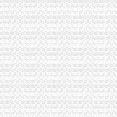
沙坪坝区办执照
沙坪坝局创建适应工商职能需求的重庆代办协作机制网络-重庆帅博
沙坪坝建微企创业孵化园_城市生活_新浪重庆_新浪网
用户评论：建材市场设便民服务点可投诉可代办执照-用户对建材市场
求万能的IT大,沙坪坝网吧执照现在大概多少钱或者能帮忙整到证的
求沙坪坝网吧执照和巴南网吧执照落地问题-重庆社区
歌乐山
错游歌乐山
【58同城】衡水到歌乐山旅游_衡水到歌乐山旅游线路报价
【58同城】松原到歌乐山旅游_松原到歌乐山旅游线路报价
安家歌乐山森林里享受在山城的有氧日子_房产资讯-重庆房天下
重庆歌乐山隧道附近酒店_重庆歌乐山隧道附近宾馆【同程酒店】
曾家办执照
成都办理糕店营业执照找哪家-成都武侯机投镇资质认证-今天信息-分
这座城开公司办执照只需1小时还发1亿元资助_手机新浪网
外卖现代办入驻：无需营业执照花钱就能网上开店_中国江苏网
中关村示范区零售电商市内经营可不办执照-国内-新京报网
三合一营业执照日发放917份新执照办理只需1到3天_荆楚网
杨公桥办执照
【重庆沙坪坝急招出租车司机_工资4800以后招聘信息】-重庆百姓网
重庆新房_重庆买房_重庆购房-重庆搜狐焦点网