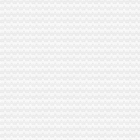
中共汉中市委汉中市人民关于省委第三环境保护督察组交办问题
歌乐山办执照
提供信市个人（^o^）信市民间（^o^）信市无押
啊,牛奶也不敢喝了_作为设的思想_天涯博客_天涯社区
辣条儿的喜欢|LOFTER（乐乎）-让兴趣,更有趣
重庆市人民办公厅转发市建委关于重庆市都市发达经济圈新建采
郑东新区CBD区域月季更换工程施工重新公然招标公告|十环招标网
大学城办执照
山东曾有所世界级大学远超山大_搜狐历史_搜狐网
福建福州大学城青源水厂二期扩建工程设计施工总承包招标-污水处理
番禺代办公司注册方便,快捷-番禺工商注册|广州酷易搜
【58同城】郑州代办营业执照
福建：大学生创业可先拿营业执照再办其他手续_新浪福建城事_新浪
磁器口办执照
【图】澜澜澜沧海_江北区短租公寓_途家网
印度揣测中国何时失去耐心中方再促印尽快撤
北京都机场客服电话doc下载_爱问共享资料
磁器口物流磁器口附近物流长途搬家-汽车运输--中国五金商机网
积水潭证券公司,磁器口新三板开户_志趣网
陈家湾办执照
民生跟着民声走一切为了百姓_要闻_陕西建网
网民给山西省委书记、省长留言获回复共计37条--地方领导--人民网