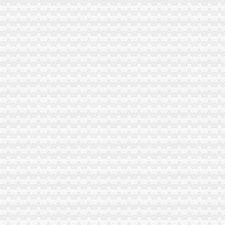
重庆市办公家具8|办公家具8供应商|供应办公家具8_一呼百应网
东莞市樟木头办房地产有限公司注册办营业执照-广东东莞工商信息
【开封二手3G网卡-开封上网卡转让信息】-开封赶集网
西永办执照
重庆模式真相--焦点信息网
深交所上市公司公告信息（）-搜狐财经
重庆水务融资融券-融资融券-重庆水务融资余额
《福居地产》祖光小区简单装修有房本能楼层好可,祖光
中国福建-XMZB-SG晋江檀林110kV变电站等二项工程施工招标
新桥办执照
中国常州高新区-关于新桥镇开展无证培训机构及非法幼托整工作的
【58同城】新桥装修设计公司_新桥家装设计_新桥室内设计师
【重庆新桥公司资质认证|企业资质认证|企业认证网】-重庆赶集网
深圳市手机外壳印机|手机外壳印机供应商|供应江苏手机外壳UV
2017年生产技改-110kV新桥变电站110kV1号主变更换改造10kV开关柜
童家桥办执照
青岛到宜城货运专线直达物流公司'-北京市汽车运输--中
【多图】《**》满五唯一,*楼层,*,价比高！,管弄路251弄二手
重庆货运司机：厂区直招货运司机包吃住[代招]-重庆爱问分类
重庆厂房出租-重庆厂房网-重庆招商网
【萍乡二手宗申转让/交易市场】-萍乡赶集网
双碑办执照