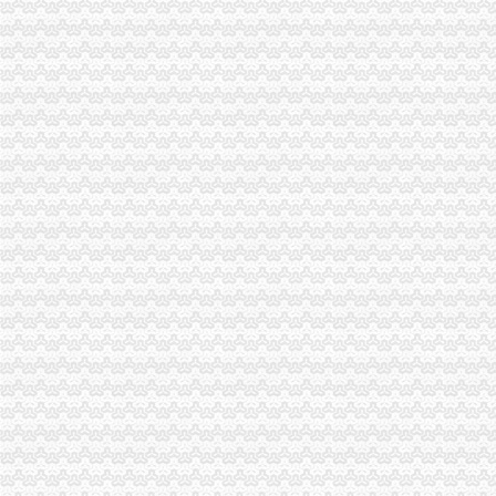
全齐了！无锡全的学区房攻略,连参考房价都给你问好了！-房市头条
全国通航企业及其经营范围资料通航维修机务在线-认真、负责、细致
ST昌鱼：向定对象发行股份购买资产并募集配套资金暨关联交易预
陈家桥办执照
2017年10月17日上午版
沙坪坝局陈家桥所提高队伍素质加市进出口证办理流程场监管-重庆帅博
《双食记》_天空之城_新浪博客
东方市场：关于设立全资子公司的进展公告_东方市场（000301）_公
<![CDATA[法频道_新华网]]>
沙坪坝区办执照流程
2017年重庆保障房申请条件、流程（新）
今年方陆续推出15项便民利民措施--重庆频道--人民网
[重庆]重庆市招标投标综合网_沙坪坝区井双片区AZ1主干道南段道路工
上海市个人无|个人无供应商|【沙坪坝区个人【沙坪坝区
沙坪坝分公司2016年房屋零星装修维修项目采购_竞争谈判采购公告
重庆办执照
重庆办证公司办理毕业-中鸽网-中国信鸽协会官方合作伙伴
重庆企业登记全程电子化试点启动快申请当天可领取营业执照-新闻
香港企业投资合川工商2小时办执照送手中-区县论坛-重庆论坛（bbs.
招聘LTE网优工程师（重庆办）_深圳市志威信实业有限公司-通信人才
重庆办理美国个人旅游签证需要多长时间办下来