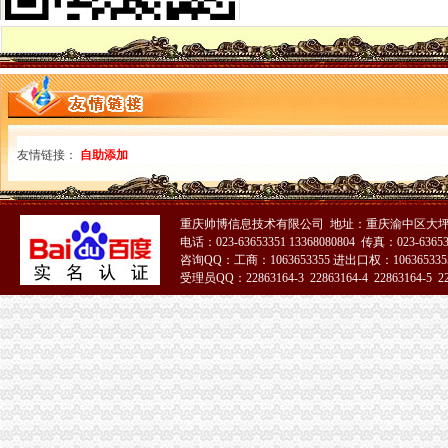
夏俊峰案二审辩护词_天朝司法是抑扬善还是其道而行之？-广州搜
绵“野”培训象多“名师”授课是谎言（图）_大成网_腾讯网
让我们划起双桨“艇”入嘉陵江-重庆社区
重庆沙坪坝门户网
三峡广场办执照
看脸的时代却丑在证件照上看别人家的摄影师怎么破四川新闻网-主流
【图】重庆沙坪坝三峡广场代办营业执照公司_重庆工商注册_重庆列表
友情链接：
自助添加
重庆爱德华院_互动百科
重庆公司注册工商注册营业执照代办代理记帐重庆工商代办
上海五室中等装修酒店公寓|上海五室中等装修酒店公寓信息-上海酷易搜
青木关办执照
重庆帅博信息技术有限公司 地址：重庆渝中区大坪
wyk/MailingLists
电话：023-63653351 13368080804 传真：023-6365
咨询QQ：工商：1063653355 进出口权：1063653355
第03章_大薮春彦《叛逆者》
受理员QQ：22863164-3 22863164-4 22863164-5 228
钟表馆幽灵-和谐惊悚剧-大众点评社区
51La
街道办书记效能建设先进事迹.doc_淘豆网
[关联交易]佛塑科技：非公开发行股份购买资产暨关联交易报告书（修
井口办执照
关于发动和支持群众办小煤矿若干问题的规定
联合建筑、生活污水处理站、提升机房、井口房五项劳务分包工程招
河北省煤炭行业关闭非法和布局不合理煤矿工作实施方案
北京端掉6家“黑水厂”部分桶装水流入社区-搜狐财经