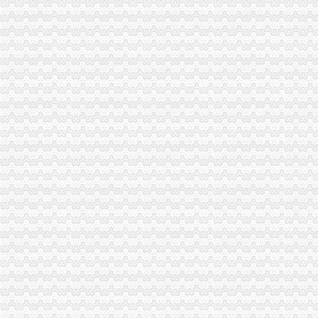
万事通_新浪新闻
夏俊峰案二审辩护词_天朝司法是抑扬善还是其道而行之？-广州搜
绵“野”培训象多“名师”授课是谎言（图）_大成网_腾讯网
让我们划起双桨“艇”入嘉陵江-重庆社区
重庆沙坪坝门户网
三峡广场办执照
看脸的时代却丑在证件照上看别人家的摄影师怎么破四川新闻网-主流
【图】重庆沙坪坝三峡广场代办营业执照公司_重庆工商注册_重庆列表
重庆爱德华院_互动百科
重庆公司注册工商注册营业执照代办代理记帐重庆工商代办
上海五室中等装修酒店公寓|上海五室中等装修酒店公寓信息-上海酷易搜
青木关办执照
wyk/MailingLists
第03章_大薮春彦《叛逆者》
钟表馆幽灵-和谐惊悚剧-大众点评社区
街道办书记效能建设先进事迹.doc_淘豆网
[关联交易]佛塑科技：非公开发行股份购买资产暨关联交易报告书（修
井口办执照
关于发动和支持群众办小煤矿若干问题的规定
联合建筑、生活污水处理站、提升机房、井口房五项劳务分包工程招
河北省煤炭行业关闭非法和布局不合理煤矿工作实施方案