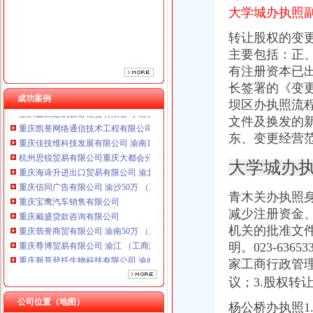
大学城办执照
重庆信同广告有限公司 渝沙50万 （工商注册）
重庆宝鹰汽车销售有限公司
转让股权的变
重庆戴盛贷款咨询有限公司
主要包括：正、
重庆翡誉商贸有限公司 渝南50万 （工商注册）
有注册资本已出
重庆尊博贸易有限公司 渝江 （工商注册）
长签署的《变更
重庆斯苔登托生物科技有限公司 渝南10万 （工商注册）
成功案例
重庆鑫聚建筑设备租赁有限公司 渝巴3万 （工商注册）
坝区办执照流
重庆凯誉网络通信技术工程有限公司渝中分公司 （工商注册）
文件及换发的
重庆佳技维科技发展有限公司 渝南100万 （进出口权）
东、变更经营
杭州思锐贸易有限公司重庆大都会分公司 渝中 工商注册
重庆海谛升进出口贸易有限公司 渝北100万 （进出口权）
大学城办执
重庆信同广告有限公司 渝沙50万 （工商注册）
重庆宝鹰汽车销售有限公司
青木关办执照
重庆戴盛贷款咨询有限公司
减少注册资金
重庆翡誉商贸有限公司 渝南50万 （工商注册）
机关的批准文
重庆尊博贸易有限公司 渝江 （工商注册）
明。023-6
重庆斯苔登托生物科技有限公司 渝南10万 （工商注册）
家工商行政管
重庆鑫聚建筑设备租赁有限公司 渝巴3万 （工商注册）
重庆凯誉网络通信技术工程有限公司渝中分公司 （工商注册）
议；3.股权转
重庆佳技维科技发展有限公司 渝南100万 （进出口权）
公司位置（地图）
杨公桥办执照1
杭州思锐贸易有限公司重庆大都会分公司 渝中 工商注册