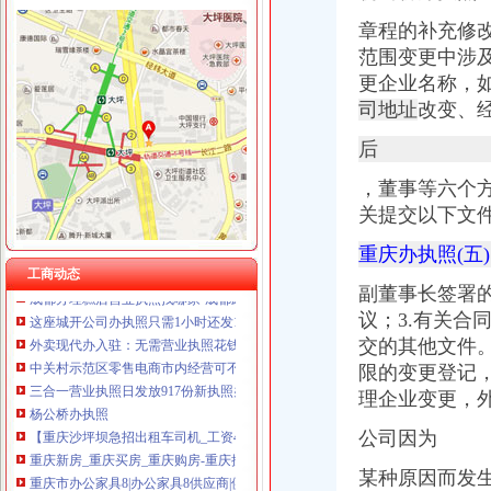
章程的补充修
范围变更中涉及
更企业名称，
司地址
改变、
歌乐山
错游歌乐山
后
【58同城】衡水到歌乐山旅游_衡水到歌乐山旅游线路报价
，董事等六个
【58同城】松原到歌乐山旅游_松原到歌乐山旅游线路报价
安家歌乐山森林里享受在山城的有氧日子_房产资讯-重庆房天下
关提交以下文
重庆歌乐山隧道附近酒店_重庆歌乐山隧道附近宾馆【同程酒店】
重庆办执照(五
曾家办执照
工商动态
成都办理糕店营业执照找哪家-成都武侯机投镇资质认证-今天信息-分
副董事长签署的
这座城开公司办执照只需1小时还发1亿元资助_手机新浪网
议；3.有关合
外卖现代办入驻：无需营业执照花钱就能网上开店_中国江苏网
交的其他
文件
中关村示范区零售电商市内经营可不办执照-国内-新京报网
限的变更登记，
三合一营业执照日发放917份新执照办理只需1到3天_荆楚网
杨公桥办执照
理企业变更，
【重庆沙坪坝急招出租车司机_工资4800以后招聘信息】-重庆百姓网
公司因为
重庆新房_重庆买房_重庆购房-重庆搜狐焦点网
重庆市办公家具8|办公家具8供应商|供应办公家具8_一呼百应网
某种原因而发
东莞市樟木头办房地产有限公司注册办营业执照-广东东莞工商信息