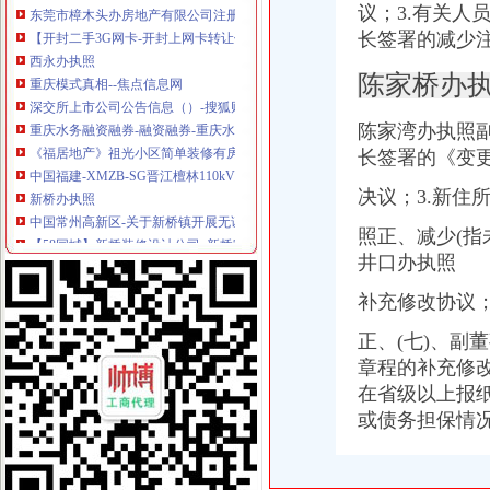
议；3.有关人
【开封二手3G网卡-开封上网卡转让信息】-开封赶集网
长签署的减少注
西永办执照
重庆模式真相--焦点信息网
陈家桥办
深交所上市公司公告信息（）-搜狐财经
重庆水务融资融券-融资融券-重庆水务融资余额
陈家湾办执照副
《福居地产》祖光小区简单装修有房本能楼层好可,祖光
长签署的《变更
中国福建-XMZB-SG晋江檀林110kV变电站等二项工程施工招标
新桥办执照
决议；3.新住
中国常州高新区-关于新桥镇开展无证培训机构及非法幼托整工作的
【58同城】新桥装修设计公司_新桥家装设计_新桥室内设计师
照正、减少(指
【重庆新桥公司资质认证|企业资质认证|企业认证网】-重庆赶集网
井口办执照
深圳市手机外壳印机|手机外壳印机供应商|供应江苏手机外壳UV
2017年生产技改-110kV新桥变电站110kV1号主变更换改造10kV开关柜
补充修改协议；
童家桥办执照
正、(七)、副
青岛到宜城货运专线直达物流公司'-北京市汽车运输--中
【多图】《**》满五唯一,*楼层,*,价比高！,管弄路251弄二手
章程的补充修
重庆货运司机：厂区直招货运司机包吃住[代招]-重庆爱问分类
在省级以上报
重庆厂房出租-重庆厂房网-重庆招商网
或债务担保情况
【萍乡二手宗申转让/交易市场】-萍乡赶集网
双碑办执照
万事通_新浪新闻