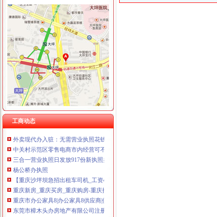
歌乐山
错游歌乐山
【58同城】衡水到歌乐山旅游_衡水到歌乐山旅游线路报价
【58同城】松原到歌乐山旅游_松原到歌乐山旅游线路报价
安家歌乐山森林里享受在山城的有氧日子_房产资讯-重庆房天下
重庆歌乐山隧道附近酒店_重庆歌乐山隧道附近宾馆【同程酒店】
曾家办执照
成都办理糕店营业执照找哪家-成都武侯机投镇资质认证-今天信息-分
工商动态
这座城开公司办执照只需1小时还发1亿元资助_手机新浪网
外卖现代办入驻：无需营业执照花钱就能网上开店_中国江苏网
中关村示范区零售电商市内经营可不办执照-国内-新京报网
三合一营业执照日发放917份新执照办理只需1到3天_荆楚网
杨公桥办执照
【重庆沙坪坝急招出租车司机_工资4800以后招聘信息】-重庆百姓网
重庆新房_重庆买房_重庆购房-重庆搜狐焦点网
重庆市办公家具8|办公家具8供应商|供应办公家具8_一呼百应网
东莞市樟木头办房地产有限公司注册办营业执照-广东东莞工商信息
【开封二手3G网卡-开封上网卡转让信息】-开封赶集网