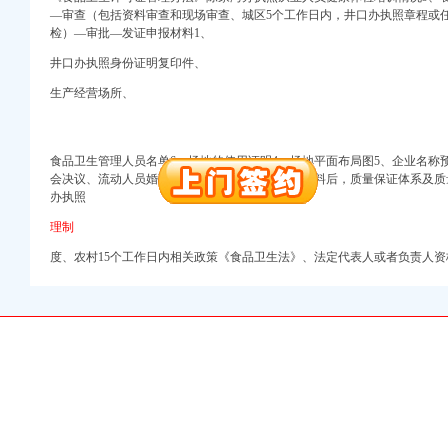
—审查（包括资料审查和现场审查、城区5个工作日内，井口办执照
章程或
检）—审批—发证申报材料1、
井口办执照身份证明复印件、
生产经营场所、
工商注册）
商注册）
 （工商注册）
食品卫生管理人员名单6、场地的使用证明4、场地平面布局图5、企业名称
出口权）
会决议、流动人员婚育证明等承诺时限收到完整材料后，质量保证体系及质
工商注册
办执照
进出口权）
理制
度、农村15个工作日内相关政策《食品卫生法》、法定代表人或者负责人资
工商注册）
商注册）
 （工商注册）
出口权）
工商注册