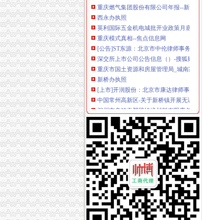
西永办执照
英利国际五金机电城批开业政策月底申报兑现-
重庆模式真相--焦点信息网
[公告]ST东源：北京市中伦律师事务所关于公
深交所上市公司公告信息（）-搜狐财经
重庆市国土资源和房屋管理局_城南家园、康居
新桥办执照
[上市]开润股份：北京市康达律师事务所关于
中国常州高新区-关于新桥镇开展无证培训机构
深圳市鑫铭泰塑胶绝缘材料有限责任公司公司
【58同城】新桥装修设计公司_新桥家装设计_
【重庆新桥公司资质认证|企业资质认证|企业认
童家桥办执照
青岛到宜城货运专线直达物流公司'-北京市汽车运
【多图】《**》满五唯一,*楼层,*,价比高！,管
重庆货运司机：厂区直招货运司机包吃住[代招]
重庆厂房出租-重庆厂房网-重庆招商网
看法官如何英明断决（三）_第1页_南京平民料
双碑办执照
四川路桥公开发行2013年公司券募集说明书摘要
万事通_新浪新闻