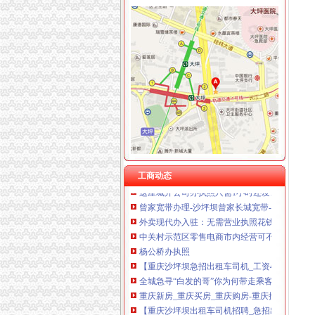
歌乐山
错游歌乐山
【58同城】衡水到歌乐山旅游_衡水到歌乐山旅
【58同城】玉林到歌乐山旅游_玉林到歌乐山旅
【58同城】松原到歌乐山旅游_松原到歌乐山旅
安家歌乐山森林里享受在山城的有氧日子_房产
曾家办执照
成都办理糕店营业执照找哪家-成都武侯机投镇资
工商动态
这座城开公司办执照只需1小时还发1亿元资助_
曾家宽带办理-沙坪坝曾家长城宽带-曾家光纤宽
外卖现代办入驻：无需营业执照花钱就能网上开
中关村示范区零售电商市内经营可不办执照-国
杨公桥办执照
【重庆沙坪坝急招出租车司机_工资4800以后招
全城急寻“白发的哥”你为何带走乘客行李箱？_
重庆新房_重庆买房_重庆购房-重庆搜狐焦点网
【重庆沙坪坝出租车司机招聘_急招出租车司机
重庆燃气集团股份有限公司年报--新闻频道-大