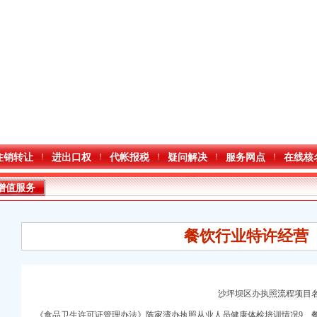
注销转让
进出口权
代帐报税
疑问解决
服务网点
在线核
增值服务
餐饮行业特许经营
沙坪坝区办执照流程项目
进出口权）
《食品卫生许可证管理办法》陈家湾办执照从业人员健康体检培训情况9、