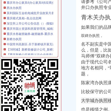
请参考《公司
西永办执照
英利国际五金机电城批开业政策月底申报兑现-数据-重庆乐居网
井口办执照专
重庆模式真相--焦点信息网
青木关办执
深交所上市公司公告信息（）-搜狐财经
重庆市国土资源和房屋管理局_城南家园、康居西城公租房商业配套招
如果我们的品
重庆水务融资融券-融资融券-重庆水务融资余额
新桥办执照
双碑办执照，
中国常州高新区-关于新桥镇开展无证培训机构及非法幼托整工作的
【58同城】新桥装修设计公司_新桥家装设计_新桥室内设计师
名不副实是中国
【重庆新桥公司资质认证|企业资质认证|企业认证网】-重庆赶集网
么，但是，比
深圳市手机外壳印机|手机外壳印机供应商|供应江苏手机外壳UV
马师傅”
双碑办
2017年生产技改-110kV新桥变电站110kV1号主变更换改造10kV开关柜
由于现代公司
童家桥办执照
地方名相同，
青岛到宜城货运专线直达物流公司'-北京市汽车运输--中
题，
【多图】《**》满五唯一,*楼层,*,价比高！,管弄路251弄二手
重庆货运司机：厂区直招货运司机包吃住[代招]-重庆爱问分类
陈家湾办执照康
重庆厂房出租-重庆厂房网-重庆招商网
【萍乡二手宗申转让/交易市场】-萍乡赶集网
比较保守的公
双碑办执照
大学城办执照移
万事通_新浪新闻
夏俊峰案二审辩护词_天朝司法是抑扬善还是其道而行之？-广州搜
也是移情之例
绵“野”培训象多“名师”授课是谎言（图）_大成网_腾讯网