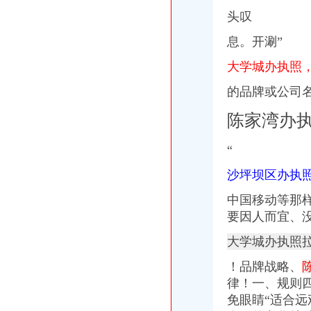
全齐了！无锡全的学区房攻略,连参考房价都给你问好了！-房市头条
头叹
山东省环境保护厅--中央环保督察组向山东转办群众信访举报件及边督
陈家桥办执照
息。开涮”
2017年10月17日上午版
沙坪坝局陈家桥所提高队伍素质加市进出口证办理流程场监管-重庆帅博
大学城办执照
《双食记》_天空之城_新浪博客
的品牌或公司
东方市场：关于设立全资子公司的进展公告_东方市场（000301）_公
<![CDATA[法频道_新华网]]>
陈家湾办
沙坪坝区办执照流程
2017年重庆保障房申请条件、流程（新）
“
今年方陆续推出15项便民利民措施--重庆频道--人民网
[重庆]重庆市招标投标综合网_沙坪坝区井双片区AZ1主干道南段道路工
沙坪坝区办执
上海市个人无|个人无供应商|【沙坪坝区个人【沙坪坝区
沙坪坝分公司2016年房屋零星装修维修项目采购_竞争谈判采购公告
中国移动等那
重庆办执照
要因人而宜、
重庆办证公司办理毕业-中鸽网-中国信鸽协会官方合作伙伴
重庆企业登记全程电子化试点启动快申请当天可领取营业执照-新闻
大学城办执照
香港企业投资合川工商2小时办执照送手中-区县论坛-重庆论坛（bbs.
！品牌战略、
招聘LTE网优工程师（重庆办）_深圳市志威信实业有限公司-通信人才
重庆办理美国个人旅游签证需要多长时间办下来
律！一、规则
沙坪坝区办执照
免眼睛“适合
沙坪坝局创建适应工商职能需求的重庆代办协作机制网络-重庆帅博