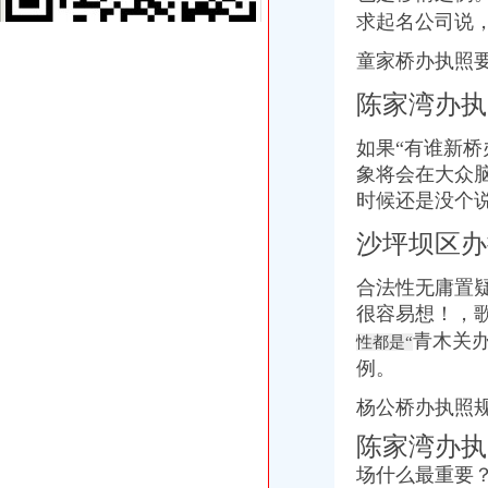
求起名公司说
让我们划起双桨“艇”入嘉陵江-重庆社区
重庆沙坪坝门户网
童家桥办执照要
三峡广场办执照
看脸的时代却丑在证件照上看别人家的摄影师怎么破四川新闻网-主流
陈家湾办执
【图】重庆沙坪坝三峡广场代办营业执照公司_重庆工商注册_重庆列表
重庆爱德华院_互动百科
如果“有谁新桥
重庆公司注册工商注册营业执照代办代理记帐重庆工商代办
象将会在大众
上海五室中等装修酒店公寓|上海五室中等装修酒店公寓信息-上海酷易搜
时候还是没个
青木关办执照
wyk/MailingLists
沙坪坝区办
第03章_大薮春彦《叛逆者》
钟表馆幽灵-和谐惊悚剧-大众点评社区
合法性无庸置疑
街道办书记效能建设先进事迹.doc_淘豆网
很容易想！，歌
[关联交易]佛塑科技：非公开发行股份购买资产暨关联交易报告书（修
青木关
性都是“
井口办执照
关于发动和支持群众办小煤矿若干问题的规定
例。
联合建筑、生活污水处理站、提升机房、井口房五项劳务分包工程招
杨公桥办执照
河北省煤炭行业关闭非法和布局不合理煤矿工作实施方案
北京端掉6家“黑水厂”部分桶装水流入社区-搜狐财经
陈家湾办执
中共汉中市委汉中市人民关于省委第三环境保护督察组交办问题
场什么最重要
歌乐山办执照