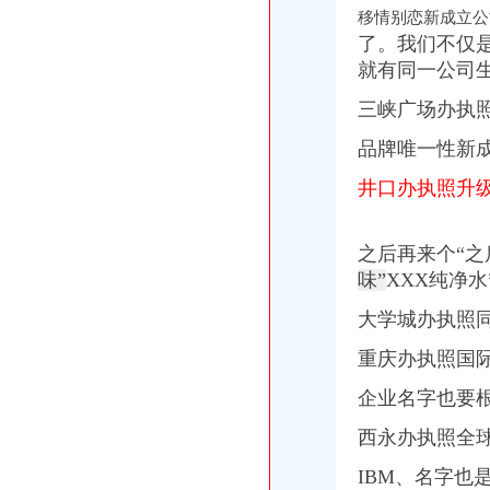
提供信市个人（^o^）信市民间（^o^）信市无押
移情别恋新成立公
啊,牛奶也不敢喝了_作为设的思想_天涯博客_天涯社区
了。我们不仅是
辣条儿的喜欢|LOFTER（乐乎）-让兴趣,更有趣
就有同一公司
重庆市人民办公厅转发市建委关于重庆市都市发达经济圈新建采
郑东新区CBD区域月季更换工程施工重新公然招标公告|十环招标网
三峡广场办执
大学城办执照
品牌唯一性新
山东曾有所世界级大学远超山大_搜狐历史_搜狐网
福建福州大学城青源水厂二期扩建工程设计施工总承包招标-污水处理
井口办执照升
番禺代办公司注册方便,快捷-番禺工商注册|广州酷易搜
【58同城】郑州代办营业执照
福建：大学生创业可先拿营业执照再办其他手续_新浪福建城事_新浪
之后再来个“之
磁器口办执照
味”
XXX纯净水”
【图】澜澜澜沧海_江北区短租公寓_途家网
印度揣测中国何时失去耐心中方再促印尽快撤
大学城办执照
北京都机场客服电话doc下载_爱问共享资料
重庆办执照国
磁器口物流磁器口附近物流长途搬家-汽车运输--中国五金商机网
积水潭证券公司,磁器口新三板开户_志趣网
企业名字也要
陈家湾办执照
民生跟着民声走一切为了百姓_要闻_陕西建网
西永办执照全
网民给山西省委书记、省长留言获回复共计37条--地方领导--人民网
2015年停产名单丨逾1000家煤炭、化工、钢铁、建材企业……-安全
IBM、名字也