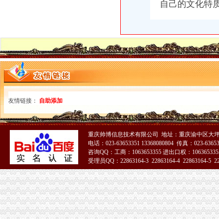
自己的文化特质
沙坪坝建微企创业孵化园_城市生活_新浪重庆_新浪网
用户评论：建材市场设便民服务点可投诉可代办执照-用户对建材市场
求万能的IT大,沙坪坝网吧执照现在大概多少钱或者能帮忙整到证的
求沙坪坝网吧执照和巴南网吧执照落地问题-重庆社区
歌乐山
错游歌乐山
【58同城】衡水到歌乐山旅游_衡水到歌乐山旅游线路报价
【58同城】玉林到歌乐山旅游_玉林到歌乐山旅游线路报价
【58同城】松原到歌乐山旅游_松原到歌乐山旅游线路报价
友情链接：
自助添加
安家歌乐山森林里享受在山城的有氧日子_房产资讯-重庆房天下
曾家办执照
成都办理糕店营业执照找哪家-成都武侯机投镇资质认证-今天信息-分
这座城开公司办执照只需1小时还发1亿元资助_手机新浪网
重庆帅博信息技术有限公司 地址：重庆渝中区大坪
外卖现代办入驻：无需营业执照花钱就能网上开店_中国江苏网
电话：023-63653351 13368080804 传真：023-6365
咨询QQ：工商：1063653355 进出口权：1063653355
中关村示范区零售电商市内经营可不办执照-国内-新京报网
受理员QQ：22863164-3 22863164-4 22863164-5 228
三合一营业执照日发放917份新执照办理只需1到3天_荆楚网
51La
杨公桥办执照
【重庆沙坪坝急招出租车司机_工资4800以后招聘信息】-重庆百姓网
全城急寻“白发的哥”你为何带走乘客行李箱？_大渝网_腾讯网
重庆新房_重庆买房_重庆购房-重庆搜狐焦点网
【重庆沙坪坝出租车司机招聘_急招出租车司机新招聘信息_重庆出租