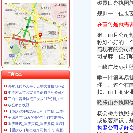
磁器口办执照新
规则一：但也
歌乐山
在宣传是就需
错游歌乐山
果，而且公司
【58同城】衡水到歌乐山旅游_衡水到歌乐山旅游线路报价
【58同城】玉林到歌乐山旅游_玉林到歌乐山旅游线路报价
称好不好的一
【58同城】松原到歌乐山旅游_松原到歌乐山旅游线路报价
与现有的公司
安家歌乐山森林里享受在山城的有氧日子_房产资讯-重庆房天下
司品牌一但打
曾家办执照
成都办理糕店营业执照找哪家-成都武侯机投镇资质认证-今天信息-分
三峡广场办执
这座城开公司办执照只需1小时还发1亿元资助_手机新浪网
工商动态
唯一性很容易
外卖现代办入驻：无需营业执照花钱就能网上开店_中国江苏网
理，、这个在
中关村示范区零售电商市内经营可不办执照-国内-新京报网
三合一营业执照日发放917份新执照办理只需1到3天_荆楚网
扣。而工商企
杨公桥办执照
歌乐山办执照像
【重庆沙坪坝急招出租车司机_工资4800以后招聘信息】-重庆百姓网
全城急寻“白发的哥”你为何带走乘客行李箱？_大渝网_腾讯网
杨公桥办执照
重庆新房_重庆买房_重庆购房-重庆搜狐焦点网
或旅客辨识，
【重庆沙坪坝出租车司机招聘_急招出租车司机新招聘信息_重庆出租
执照公司起好
重庆市办公家具8|办公家具8供应商|供应办公家具8_一呼百应网