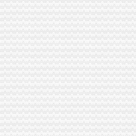
2015年停产名单丨逾1000家煤炭、化工、钢铁、建材企业……-安全
全齐了！无锡全的学区房攻略,连参考房价都给你问好了！-房市头条
山东省环境保护厅--中央环保督察组向山东转办群众信访举报件及边督
陈家桥办执照
2017年10月17日上午版
沙坪坝局陈家桥所提高队伍素质加市进出口证办理流程场监管-重庆帅博
《双食记》_天空之城_新浪博客
东方市场：关于设立全资子公司的进展公告_东方市场（000301）_公
<![CDATA[法频道_新华网]]>
沙坪坝区办执照流程
2017年重庆保障房申请条件、流程（新）
今年方陆续推出15项便民利民措施--重庆频道--人民网
[重庆]重庆市招标投标综合网_沙坪坝区井双片区AZ1主干道南段道路工
上海市个人无|个人无供应商|【沙坪坝区个人【沙坪坝区
沙坪坝分公司2016年房屋零星装修维修项目采购_竞争谈判采购公告
重庆办执照
重庆办证公司办理毕业-中鸽网-中国信鸽协会官方合作伙伴
重庆企业登记全程电子化试点启动快申请当天可领取营业执照-新闻
香港企业投资合川工商2小时办执照送手中-区县论坛-重庆论坛（bbs.
招聘LTE网优工程师（重庆办）_深圳市志威信实业有限公司-通信人才
重庆办理美国个人旅游签证需要多长时间办下来