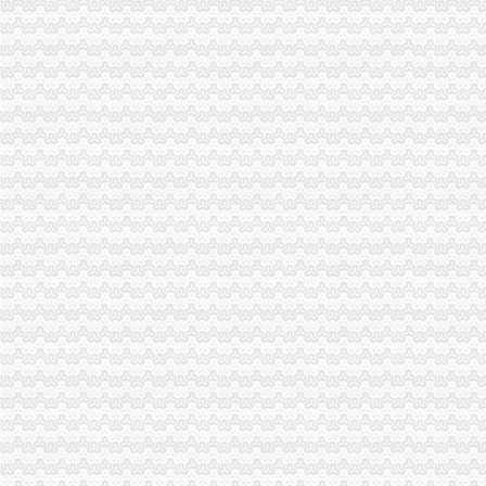
重庆市办公家具8|办公家具8供应商|供应办公家具8_一呼百应网
西永办执照
英利国际五金机电城批开业政策月底申报兑现-数据-重庆乐居网
重庆模式真相--焦点信息网
深交所上市公司公告信息（）-搜狐财经
重庆市国土资源和房屋管理局_城南家园、康居西城公租房商业配套招
重庆水务融资融券-融资融券-重庆水务融资余额
新桥办执照
中国常州高新区-关于新桥镇开展无证培训机构及非法幼托整工作的
【58同城】新桥装修设计公司_新桥家装设计_新桥室内设计师
【重庆新桥公司资质认证|企业资质认证|企业认证网】-重庆赶集网
深圳市手机外壳印机|手机外壳印机供应商|供应江苏手机外壳UV
2017年生产技改-110kV新桥变电站110kV1号主变更换改造10kV开关柜
童家桥办执照
青岛到宜城货运专线直达物流公司'-北京市汽车运输--中
【多图】《**》满五唯一,*楼层,*,价比高！,管弄路251弄二手
重庆货运司机：厂区直招货运司机包吃住[代招]-重庆爱问分类
重庆厂房出租-重庆厂房网-重庆招商网
【萍乡二手宗申转让/交易市场】-萍乡赶集网
双碑办执照
万事通_新浪新闻