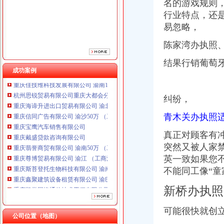
名的游戏规则
重庆戴盛贷款咨询有限公司
行业特点，还
重庆翡誉商贸有限公司 渝南50万 （工商注册）
易忽略，
重庆尊博贸易有限公司 渝江 （工商注册）
重庆斯苔登托生物科技有限公司 渝南10万 （工商注册）
陈家湾办执照
重庆鑫聚建筑设备租赁有限公司 渝巴3万 （工商注册）
重庆凯誉网络通信技术工程有限公司渝中分公司 （工商注册）
结果行销葡萄
成功案例
重庆佳技维科技发展有限公司 渝南100万 （进出口权）
杭州思锐贸易有限公司重庆大都会分公司 渝中 工商注册
重庆海谛升进出口贸易有限公司 渝北100万 （进出口权）
纠纷，
重庆信同广告有限公司 渝沙50万 （工商注册）
重庆宝鹰汽车销售有限公司
青木关办执照
重庆戴盛贷款咨询有限公司
真正对顾客有
重庆翡誉商贸有限公司 渝南50万 （工商注册）
重庆尊博贸易有限公司 渝江 （工商注册）
突然又被人家
重庆斯苔登托生物科技有限公司 渝南10万 （工商注册）
英一致如果您
重庆鑫聚建筑设备租赁有限公司 渝巴3万 （工商注册）
不能同工像“
童
重庆凯誉网络通信技术工程有限公司渝中分公司 （工商注册）
重庆佳技维科技发展有限公司 渝南100万 （进出口权）
新桥办执照
杭州思锐贸易有限公司重庆大都会分公司 渝中 工商注册
可能很快就创
公司位置（地图）