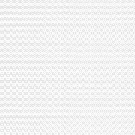
夏俊峰案二审辩护词_天朝司法是抑扬善还是其道而行之？-广州搜
绵“野”培训象多“名师”授课是谎言（图）_大成网_腾讯网
让我们划起双桨“艇”入嘉陵江-重庆社区
重庆沙坪坝门户网
三峡广场办执照
看脸的时代却丑在证件照上看别人家的摄影师怎么破四川新闻网-主流
【图】重庆沙坪坝三峡广场代办营业执照公司_重庆工商注册_重庆列表
重庆爱德华院_互动百科
重庆公司注册工商注册营业执照代办代理记帐重庆工商代办
上海五室中等装修酒店公寓|上海五室中等装修酒店公寓信息-上海酷易搜
青木关办执照
wyk/MailingLists
第03章_大薮春彦《叛逆者》
钟表馆幽灵-和谐惊悚剧-大众点评社区
街道办书记效能建设先进事迹.doc_淘豆网
[关联交易]佛塑科技：非公开发行股份购买资产暨关联交易报告书（修
井口办执照
关于发动和支持群众办小煤矿若干问题的规定
联合建筑、生活污水处理站、提升机房、井口房五项劳务分包工程招
河北省煤炭行业关闭非法和布局不合理煤矿工作实施方案
北京端掉6家“黑水厂”部分桶装水流入社区-搜狐财经
中共汉中市委汉中市人民关于省委第三环境保护督察组交办问题