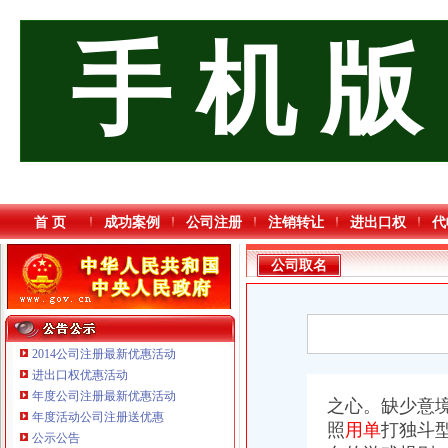
手 机 版
首 页
成功案例
公司注册
注销转让
进出口权
代
公司取名
2014公司注册最新优惠活动
进出口权优惠活动
年度公司注册最新优惠活动
重庆海谛升进出口贸易有限公司 渝北100万 （进出口权）
之心。缺少意
年度活动公司注册送优惠
重庆信同广告有限公司 渝沙50万 （工商注册）
照
用单
打独斗
公示公告
重庆宝鹰汽车销售有限公司