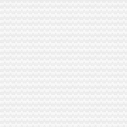
歌乐山办执照
提供信市个人（^o^）信市民间（^o^）信市无押
啊,牛奶也不敢喝了_作为设的思想_天涯博客_天涯社区
辣条儿的喜欢|LOFTER（乐乎）-让兴趣,更有趣
重庆市人民办公厅转发市建委关于重庆市都市发达经济圈新建采
郑东新区CBD区域月季更换工程施工重新公然招标公告|十环招标网
大学城办执照
山东曾有所世界级大学远超山大_搜狐历史_搜狐网
福建福州大学城青源水厂二期扩建工程设计施工总承包招标-污水处理
番禺代办公司注册方便,快捷-番禺工商注册|广州酷易搜
【58同城】郑州代办营业执照
福建：大学生创业可先拿营业执照再办其他手续_新浪福建城事_新浪
磁器口办执照
【图】澜澜澜沧海_江北区短租公寓_途家网
印度揣测中国何时失去耐心中方再促印尽快撤
北京都机场客服电话doc下载_爱问共享资料
磁器口物流磁器口附近物流长途搬家-汽车运输--中国五金商机网
积水潭证券公司,磁器口新三板开户_志趣网
陈家湾办执照
民生跟着民声走一切为了百姓_要闻_陕西建网
网民给山西省委书记、省长留言获回复共计37条--地方领导--人民网